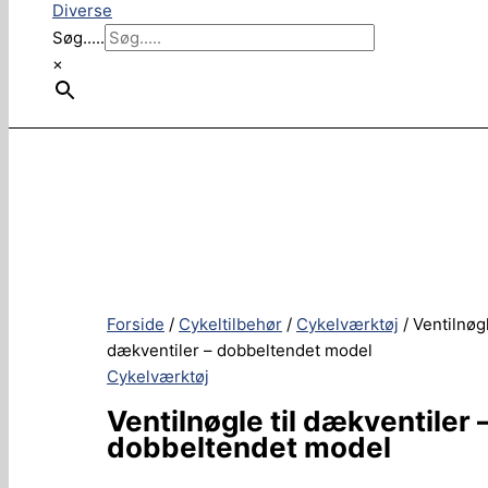
Diverse
Søg.....
×
Forside
/
Cykeltilbehør
/
Cykelværktøj
/ Ventilnøgl
dækventiler – dobbeltendet model
Cykelværktøj
Ventilnøgle til dækventiler 
dobbeltendet model