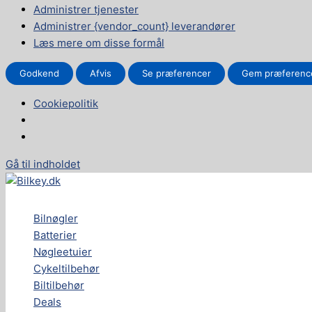
Administrer tjenester
Administrer {vendor_count} leverandører
Læs mere om disse formål
Godkend
Afvis
Se præferencer
Gem præferenc
Cookiepolitik
Gå til indholdet
Bilnøgler
Batterier
Nøgleetuier
Cykeltilbehør
Biltilbehør
Deals