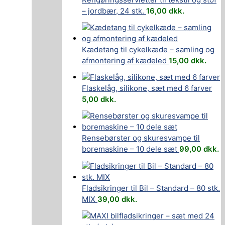
– jordbær, 24 stk.
16,00
dkk.
Kædetang til cykelkæde – samling og
afmontering af kædeled
15,00
dkk.
Flaskelåg, silikone, sæt med 6 farver
5,00
dkk.
Rensebørster og skuresvampe til
boremaskine – 10 dele sæt
99,00
dkk.
Fladsikringer til Bil – Standard – 80 stk.
MIX
39,00
dkk.