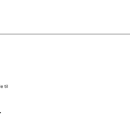
e til
–