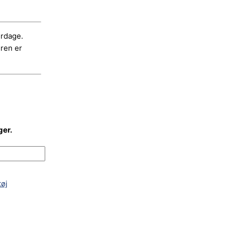
erdage.
dren er
ger.
øj