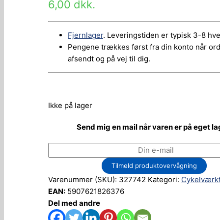
6,00
dkk.
Fjernlager
. Leveringstiden er typisk 3-8 hv
Pengene trækkes først fra din konto når or
afsendt og på vej til dig.
Ikke på lager
Send mig en mail når varen er på eget la
Tilmeld produktovervågning
Varenummer (SKU):
327742
Kategori:
Cykelværkt
EAN:
5907621826376
Del med andre