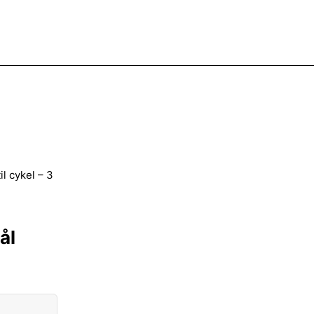
il cykel – 3
ål