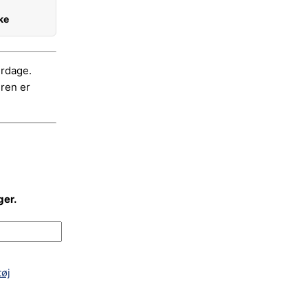
kke
erdage.
dren er
ger.
øj