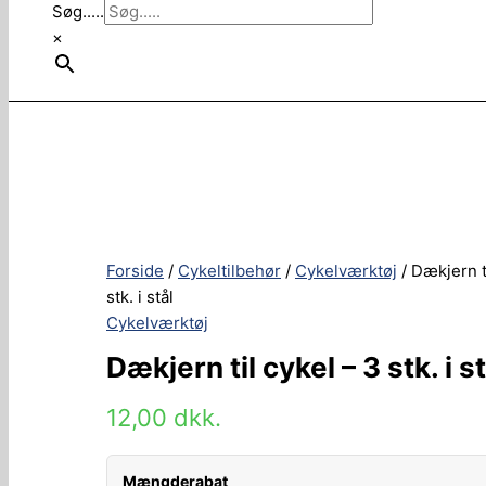
Søg.....
×
Forside
/
Cykeltilbehør
/
Cykelværktøj
/ Dækjern t
stk. i stål
Cykelværktøj
Dækjern til cykel – 3 stk. i st
12,00
dkk.
Mængderabat