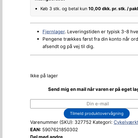
Køb 3 stk. og betal kun
10,00
dkk.
pr. stk. / pa
Fjernlager
. Leveringstiden er typisk 3-8 hv
Pengene trækkes først fra din konto når or
afsendt og på vej til dig.
Ikke på lager
Send mig en mail når varen er på eget la
Tilmeld produktovervågning
Varenummer (SKU):
327752
Kategori:
Cykelværkt
EAN:
5907621850302
Del med andre