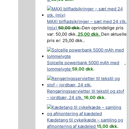
MAXI bilfladsikringer – sæt med 24 stk.
(mix)
50,00
dkk.
Den oprindelige pris
var: 50,00 dkk..
25,00
dkk.
Den aktuelle
pris er: 25,00 dkk..
Solcelle powerbank 5000 mAh med
-
lommelygte
59,00
dkk.
Rengøringsservietter til tekstil og stof
– jordbær, 24 stk.
16,00
dkk.
Kædetang til cykelkæde – samling og
afmontering af kædeled
15,00
dkk.