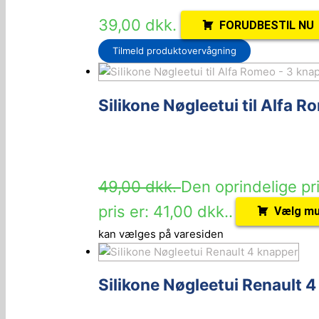
39,00
dkk.
FORUDBESTIL NU
Tilmeld produktovervågning
Silikone Nøgleetui til Alfa 
49,00
dkk.
Den oprindelige pri
pris er: 41,00 dkk..
Vælg mu
kan vælges på varesiden
Silikone Nøgleetui Renault 