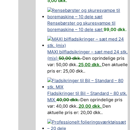
5,00
dkk.
Rensebørster og skuresvampe til
boremaskine – 10 dele sæt
99,00
dkk.
MAXI bilfladsikringer – sæt med 24 stk.
(mix)
50,00
dkk.
Den oprindelige pris
var: 50,00 dkk..
25,00
dkk.
Den aktuelle
pris er: 25,00 dkk..
Fladsikringer til Bil – Standard – 80 stk.
MIX
40,00
dkk.
Den oprindelige pris
var: 40,00 dkk..
20,00
dkk.
Den
aktuelle pris er: 20,00 dkk..