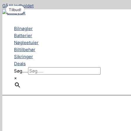
Gå til indholdet
Tilbud!
Tilbud!
Bilnøgler
Batterier
Nøgleetuier
Biltilbehør
Sikringer
Deals
Søg.....
×