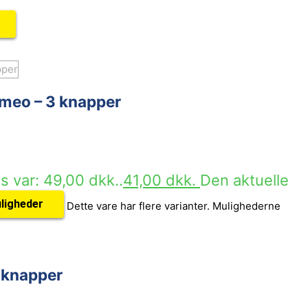
Romeo – 3 knapper
s var: 49,00 dkk..
41,00
dkk.
Den aktuelle
ligheder
Dette vare har flere varianter. Mulighederne
4 knapper