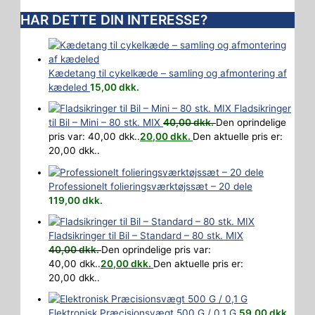
HAR DETTE DIN INTERESSE?
Kædetang til cykelkæde – samling og afmontering af
kædeled
15,00
dkk.
Fladsikringer
til Bil – Mini – 80 stk. MIX
40,00
dkk.
Den oprindelige
pris var: 40,00 dkk..
20,00
dkk.
Den aktuelle pris er:
20,00 dkk..
Professionelt folieringsværktøjssæt – 20 dele
119,00
dkk.
Fladsikringer til Bil – Standard – 80 stk. MIX
40,00
dkk.
Den oprindelige pris var:
40,00 dkk..
20,00
dkk.
Den aktuelle pris er:
20,00 dkk..
Elektronisk Præcisionsvægt 500 G / 0,1 G
59,00
dkk.