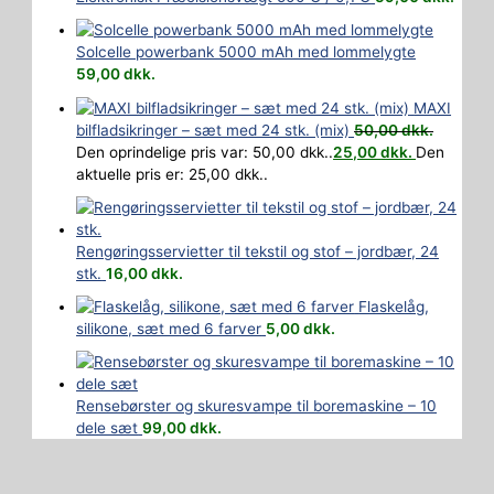
Solcelle powerbank 5000 mAh med lommelygte
59,00
dkk.
MAXI
bilfladsikringer – sæt med 24 stk. (mix)
50,00
dkk.
Den oprindelige pris var: 50,00 dkk..
25,00
dkk.
Den
aktuelle pris er: 25,00 dkk..
Rengøringsservietter til tekstil og stof – jordbær, 24
stk.
16,00
dkk.
Flaskelåg,
silikone, sæt med 6 farver
5,00
dkk.
Rensebørster og skuresvampe til boremaskine – 10
dele sæt
99,00
dkk.