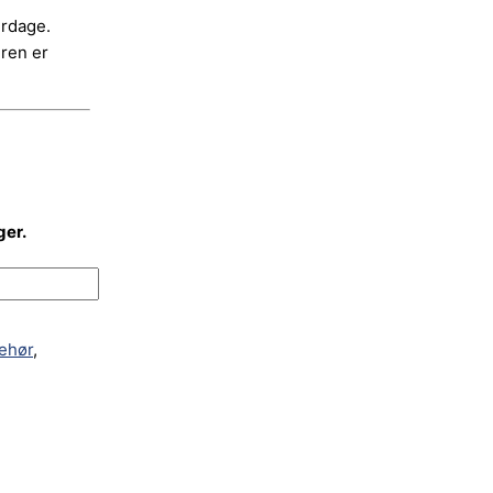
erdage.
dren er
ger.
behør
,