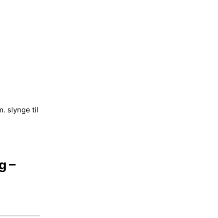
. slynge til
g –