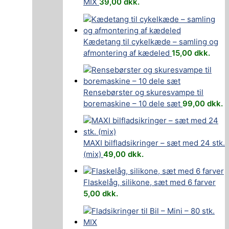
MIX
39,00
dkk.
Kædetang til cykelkæde – samling og
afmontering af kædeled
15,00
dkk.
Rensebørster og skuresvampe til
boremaskine – 10 dele sæt
99,00
dkk.
MAXI bilfladsikringer – sæt med 24 stk.
(mix)
49,00
dkk.
Flaskelåg, silikone, sæt med 6 farver
5,00
dkk.