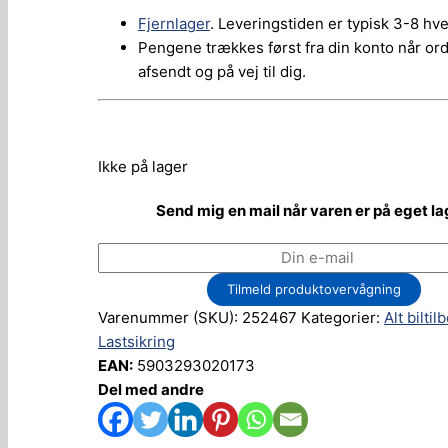
Fjernlager
. Leveringstiden er typisk 3-8 hv
Pengene trækkes først fra din konto når or
afsendt og på vej til dig.
Ikke på lager
Send mig en mail når varen er på eget la
Tilmeld produktovervågning
Varenummer (SKU):
252467
Kategorier:
Alt biltil
Lastsikring
EAN:
5903293020173
Del med andre