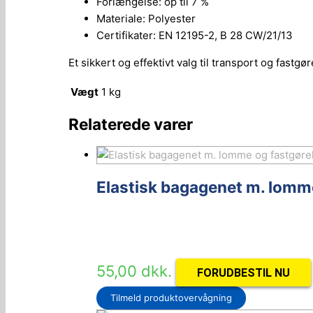
Forlængelse: op til 7 %
Materiale: Polyester
Certifikater: EN 12195-2, B 28 CW/21/13
Et sikkert og effektivt valg til transport og fastgø
Vægt
1 kg
Relaterede varer
Elastisk bagagenet m. lomm
55,00
dkk.
FORUDBESTIL NU
Tilmeld produktovervågning