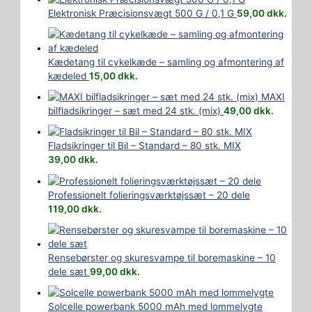
Elektronisk Præcisionsvægt 500 G / 0,1 G
59,00
dkk.
Kædetang til cykelkæde – samling og afmontering af
kædeled
15,00
dkk.
MAXI
bilfladsikringer – sæt med 24 stk. (mix)
49,00
dkk.
Fladsikringer til Bil – Standard – 80 stk. MIX
39,00
dkk.
Professionelt folieringsværktøjssæt – 20 dele
119,00
dkk.
Rensebørster og skuresvampe til boremaskine – 10
dele sæt
99,00
dkk.
Solcelle powerbank 5000 mAh med lommelygte