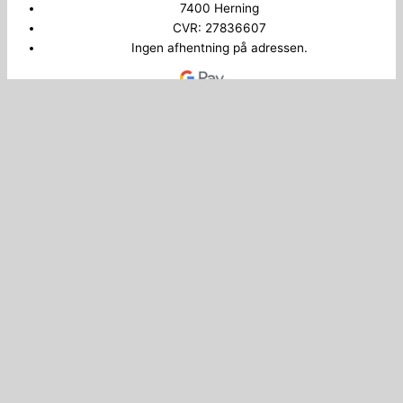
7400 Herning
CVR: 27836607
Ingen afhentning på adressen.
Copyright © 2026 Bilkey.dk
Administrer samtykke
0
Din kurv
Din kurv er tom
Shop videre