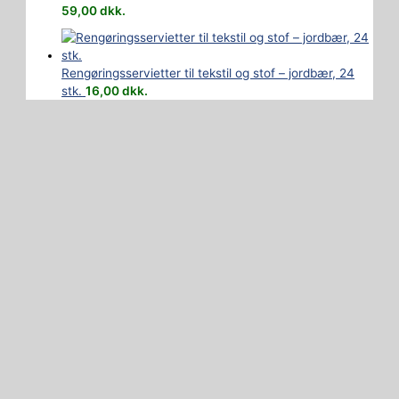
59,00
dkk.
Rengøringsservietter til tekstil og stof – jordbær, 24
stk.
16,00
dkk.