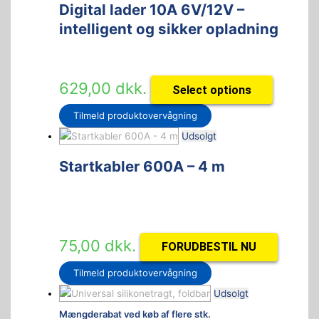
Digital lader 10A 6V/12V –
intelligent og sikker opladning
629,00
dkk.
Select options
Tilmeld produktovervågning
Udsolgt
Startkabler 600A – 4 m
75,00
dkk.
FORUDBESTIL NU
Tilmeld produktovervågning
Udsolgt
Mængderabat ved køb af flere stk.