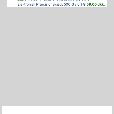
Elektronisk Præcisionsvægt 500 G / 0,1 G
59,00
dkk.