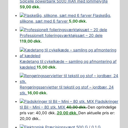
Solcelle powerbank 5000 mAh med lommelygte
59,00
dkk.
Flaskelåg,
silikone, sæt med 6 farver
5,00
dkk.
Professionelt folieringsværktøjssæt – 20 dele
119,00
dkk.
Kædetang til cykelkæde – samling og afmontering af
kædeled
15,00
dkk.
Rengøringsservietter til tekstil og stof – jordbær, 24
stk.
16,00
dkk.
Fladsikringer
til Bil – Mini – 80 stk. MIX
40,00
dkk.
Den oprindelige
pris var: 40,00 dkk..
20,00
dkk.
Den aktuelle pris er:
20,00 dkk..