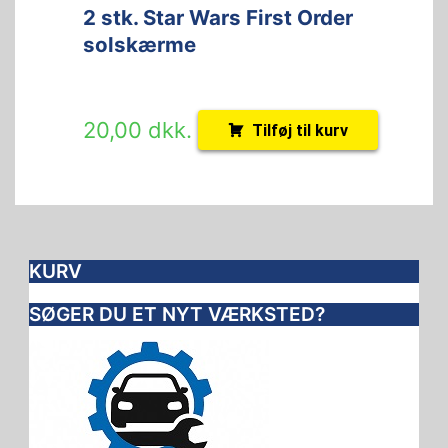
2 stk. Star Wars First Order
solskærme
20,00
dkk.
Tilføj til kurv
KURV
SØGER DU ET NYT VÆRKSTED?