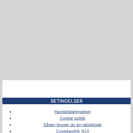
BETINGELSER
Handelsbetingelser
Cookie politik
Sådan bruger du en rabatkode
Cookiepolitik (EU)