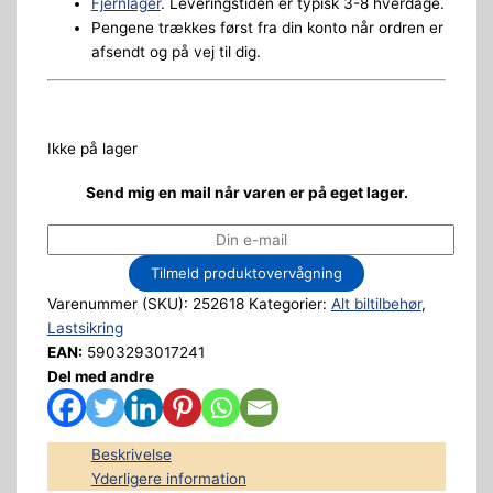
Fjernlager
. Leveringstiden er typisk 3-8 hverdage.
Pengene trækkes først fra din konto når ordren er
afsendt og på vej til dig.
Ikke på lager
Send mig en mail når varen er på eget lager.
Tilmeld produktovervågning
Varenummer (SKU):
252618
Kategorier:
Alt biltilbehør
,
Lastsikring
EAN:
5903293017241
Del med andre
Beskrivelse
Yderligere information