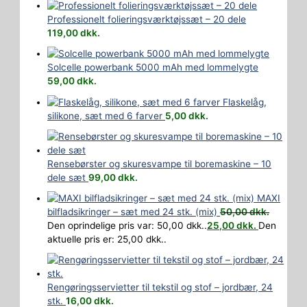
Professionelt folieringsværktøjssæt – 20 dele
119,00
dkk.
Solcelle powerbank 5000 mAh med lommelygte
59,00
dkk.
Flaskelåg,
silikone, sæt med 6 farver
5,00
dkk.
Rensebørster og skuresvampe til boremaskine – 10
dele sæt
99,00
dkk.
MAXI
bilfladsikringer – sæt med 24 stk. (mix)
50,00
dkk.
Den oprindelige pris var: 50,00 dkk..
25,00
dkk.
Den
aktuelle pris er: 25,00 dkk..
Rengøringsservietter til tekstil og stof – jordbær, 24
stk.
16,00
dkk.