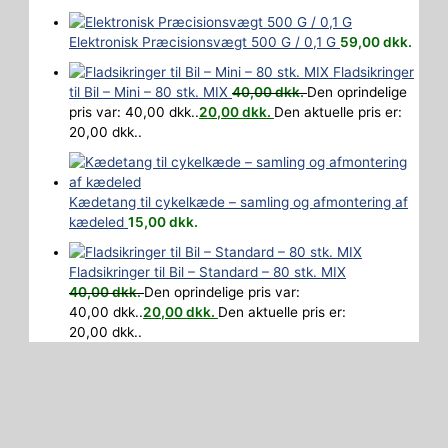
Elektronisk Præcisionsvægt 500 G / 0,1 G
59,00
dkk.
Fladsikringer
til Bil – Mini – 80 stk. MIX
40,00
dkk.
Den oprindelige
pris var: 40,00 dkk..
20,00
dkk.
Den aktuelle pris er:
20,00 dkk..
Kædetang til cykelkæde – samling og afmontering af
kædeled
15,00
dkk.
Fladsikringer til Bil – Standard – 80 stk. MIX
40,00
dkk.
Den oprindelige pris var:
40,00 dkk..
20,00
dkk.
Den aktuelle pris er:
20,00 dkk..