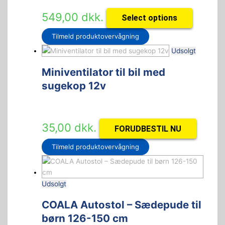
549,00
dkk.
Select options
Tilmeld produktovervågning
Udsolgt
Miniventilator til bil med
sugekop 12v
35,00
dkk.
FORUDBESTIL NU
Tilmeld produktovervågning
Udsolgt
COALA Autostol – Sædepude til
børn 126-150 cm