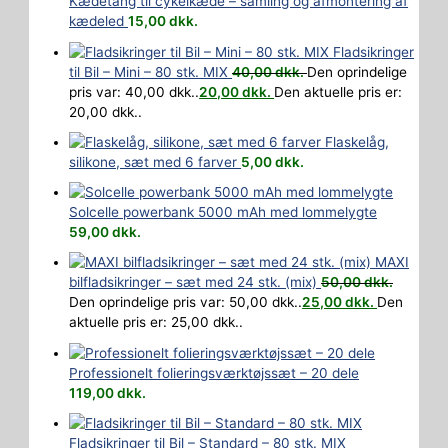
Kædetang til cykelkæde – samling og afmontering af
kædeled
15,00
dkk.
Fladsikringer
til Bil – Mini – 80 stk. MIX
40,00
dkk.
Den oprindelige
pris var: 40,00 dkk..
20,00
dkk.
Den aktuelle pris er:
20,00 dkk..
Flaskelåg,
silikone, sæt med 6 farver
5,00
dkk.
Solcelle powerbank 5000 mAh med lommelygte
59,00
dkk.
MAXI
bilfladsikringer – sæt med 24 stk. (mix)
50,00
dkk.
Den oprindelige pris var: 50,00 dkk..
25,00
dkk.
Den
aktuelle pris er: 25,00 dkk..
Professionelt folieringsværktøjssæt – 20 dele
119,00
dkk.
Fladsikringer til Bil – Standard – 80 stk. MIX