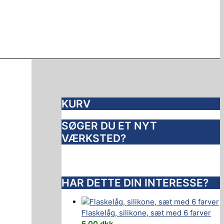
KURV
SØGER DU ET NYT
VÆRKSTED?
HAR DETTE DIN INTERESSE?
Flaskelåg, silikone, sæt med 6 farver
5,00
dkk.