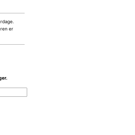
erdage.
dren er
ger.