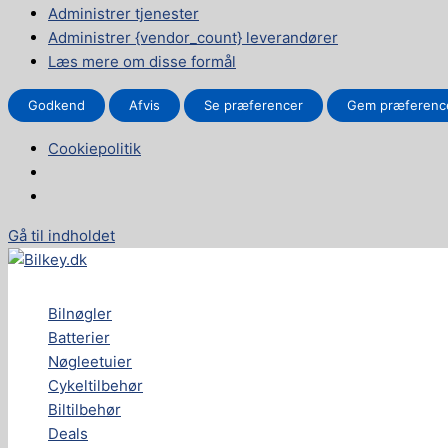
Administrer tjenester
Administrer {vendor_count} leverandører
Læs mere om disse formål
Godkend
Afvis
Se præferencer
Gem præferenc
Cookiepolitik
Gå til indholdet
Bilnøgler
Batterier
Nøgleetuier
Cykeltilbehør
Biltilbehør
Deals