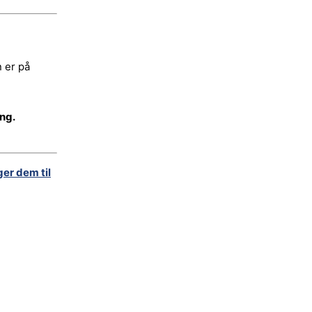
n er på
ing.
ger dem til