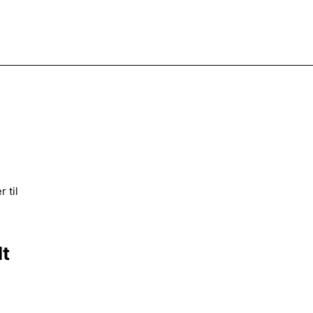
 til
lt