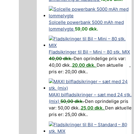
Solcelle powerbank 5000 mAh med
lommelygte
59,00
dkk.
Fladsikringer til Bil – Mini – 80 stk. MIX
40,00
dkk.
Den oprindelige pris var:
40,00 dkk..
20,00
dkk.
Den aktuelle
-
pris er: 20,00 dkk..
MAXI bilfladsikringer – sæt med 24 stk.
(mix)
50,00
dkk.
Den oprindelige pris
var: 50,00 dkk..
25,00
dkk.
Den aktuelle
pris er: 25,00 dkk..