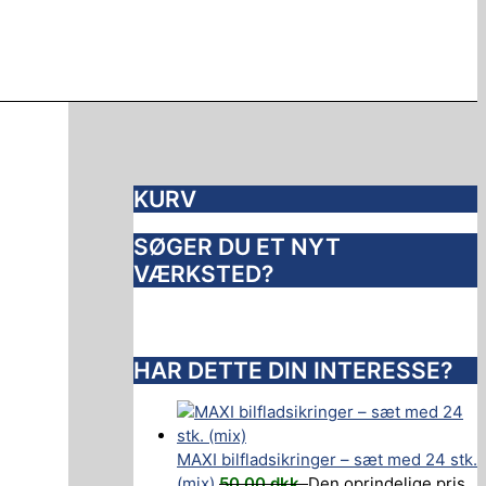
KURV
SØGER DU ET NYT
VÆRKSTED?
HAR DETTE DIN INTERESSE?
MAXI bilfladsikringer – sæt med 24 stk.
(mix)
50,00
dkk.
Den oprindelige pris