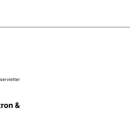
servietter
tron &