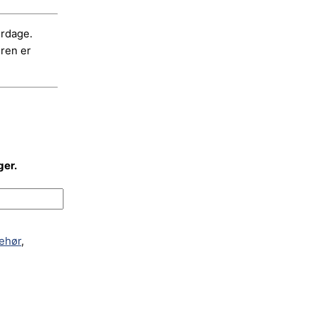
erdage.
dren er
ger.
behør
,