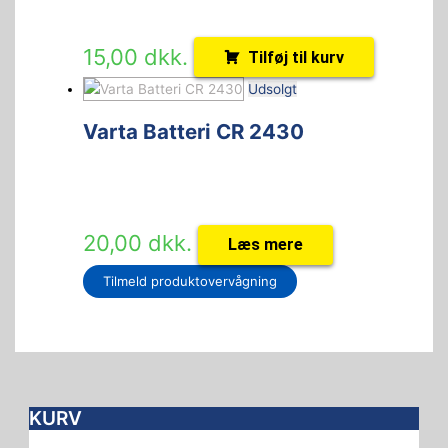
15,00
dkk.
Tilføj til kurv
Udsolgt
Varta Batteri CR 2430
20,00
dkk.
Læs mere
Tilmeld produktovervågning
KURV