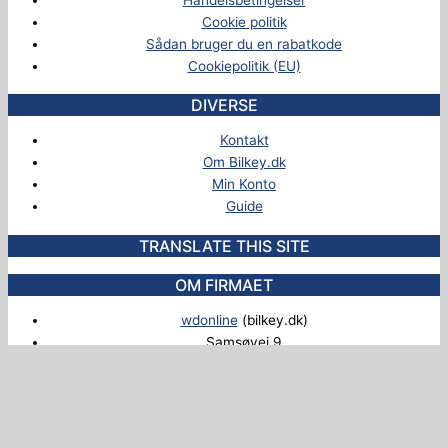
Cookie politik
Sådan bruger du en rabatkode
Cookiepolitik (EU)
DIVERSE
Kontakt
Om Bilkey.dk
Min Konto
Guide
TRANSLATE THIS SITE
OM FIRMAET
wdonline
(bilkey.dk)
Samsøvej 9
7400 Herning
CVR: 27836607
Ingen afhentning på adressen.