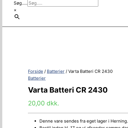
Søg.....
×
Forside
/
Batterier
/ Varta Batteri CR 2430
Batterier
Varta Batteri CR 2430
20,00
dkk.
Denne vare sendes fra eget lager i Herning.
Bestil inden kl. 17 og vi afsender samme dag