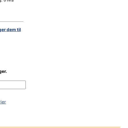
ger dem til
ger.
rier