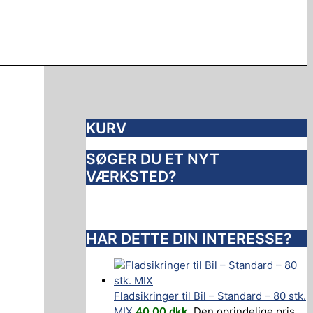
KURV
SØGER DU ET NYT
VÆRKSTED?
HAR DETTE DIN INTERESSE?
Fladsikringer til Bil – Standard – 80 stk.
MIX
40,00
dkk.
Den oprindelige pris