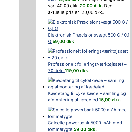
var: 40,00 dkk..
20,00
dkk.
Den
aktuelle pris er: 20,00 dkk..
Elektronisk Præcisionsvægt 500 G / 0,1
G
59,00
dkk.
Professionelt folieringsværktøjssæt –
20 dele
119,00
dkk.
Kædetang til cykelkæde – samling og
afmontering af kædeled
15,00
dkk.
Solcelle powerbank 5000 mAh med
lommelygte
59,00
dkk.