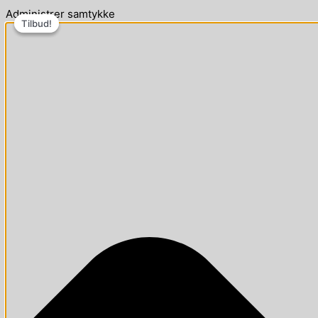
Administrer samtykke
Tilbud!
Tilbud!