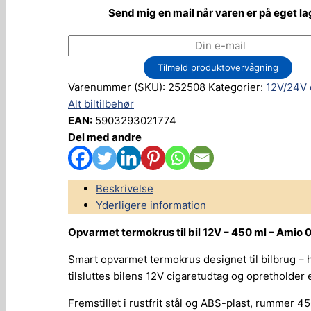
Send mig en mail når varen er på eget la
Tilmeld produktovervågning
Varenummer (SKU):
252508
Kategorier:
12V/24V
Alt biltilbehør
EAN:
5903293021774
Del med andre
Beskrivelse
Yderligere information
Opvarmet termokrus til bil 12V – 450 ml – Amio 
Smart opvarmet termokrus designet til bilbrug – h
tilsluttes bilens 12V cigaretudtag og opretholder 
Fremstillet i rustfrit stål og ABS-plast, rummer 