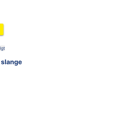
lgt
 slange