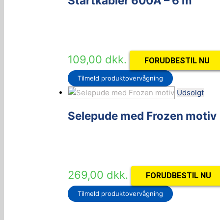
Startkabler 600A – 6 m
109,00
dkk.
FORUDBESTIL NU
Tilmeld produktovervågning
Udsolgt
Selepude med Frozen motiv
269,00
dkk.
FORUDBESTIL NU
Tilmeld produktovervågning