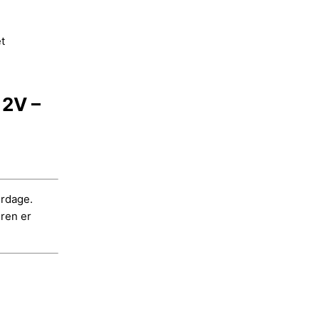
t
12V –
erdage.
dren er