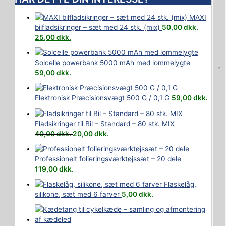
MAXI
bilfladsikringer – sæt med 24 stk. (mix)
50,00
dkk.
25,00
dkk.
Solcelle powerbank 5000 mAh med lommelygte
-
59,00
dkk.
Elektronisk Præcisionsvægt 500 G / 0,1 G
59,00
dkk.
Fladsikringer til Bil – Standard – 80 stk. MIX
40,00
dkk.
20,00
dkk.
Professionelt folieringsværktøjssæt – 20 dele
119,00
dkk.
Flaskelåg,
silikone, sæt med 6 farver
5,00
dkk.