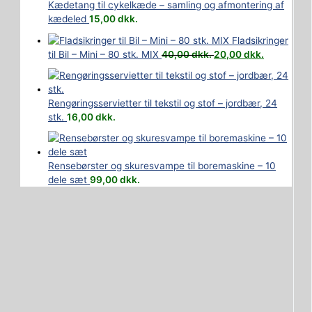
Kædetang til cykelkæde – samling og afmontering af
kædeled
15,00
dkk.
Fladsikringer
til Bil – Mini – 80 stk. MIX
40,00
dkk.
20,00
dkk.
Rengøringsservietter til tekstil og stof – jordbær, 24
stk.
16,00
dkk.
Rensebørster og skuresvampe til boremaskine – 10
dele sæt
99,00
dkk.