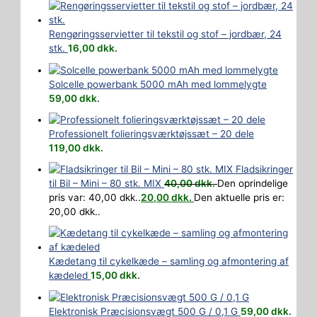
Rengøringsservietter til tekstil og stof – jordbær, 24
stk.
16,00
dkk.
Solcelle powerbank 5000 mAh med lommelygte
59,00
dkk.
Professionelt folieringsværktøjssæt – 20 dele
119,00
dkk.
Fladsikringer
til Bil – Mini – 80 stk. MIX
40,00
dkk.
Den oprindelige
pris var: 40,00 dkk..
20,00
dkk.
Den aktuelle pris er:
20,00 dkk..
Kædetang til cykelkæde – samling og afmontering af
kædeled
15,00
dkk.
Elektronisk Præcisionsvægt 500 G / 0,1 G
59,00
dkk.