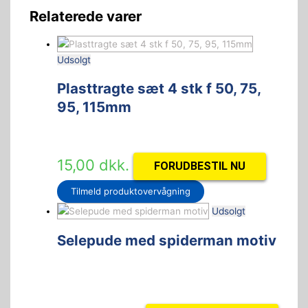
Relaterede varer
Udsolgt
Plasttragte sæt 4 stk f 50, 75,
95, 115mm
15,00
dkk.
FORUDBESTIL NU
Tilmeld produktovervågning
Udsolgt
Selepude med spiderman motiv