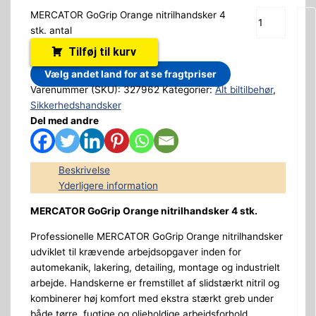
MERCATOR GoGrip Orange nitrilhandsker 4
stk. antal
Tilføj til kurv
Vælg andet land for at se fragtpriser
Varenummer (SKU):
327962
Kategorier:
Alt biltilbehør
,
Sikkerhedshandsker
Del med andre
Beskrivelse
Yderligere information
MERCATOR GoGrip Orange nitrilhandsker 4 stk.
Professionelle MERCATOR GoGrip Orange nitrilhandsker
udviklet til krævende arbejdsopgaver inden for
automekanik, lakering, detailing, montage og industrielt
arbejde. Handskerne er fremstillet af slidstærkt nitril og
kombinerer høj komfort med ekstra stærkt greb under
både tørre, fugtige og olieholdige arbejdsforhold.