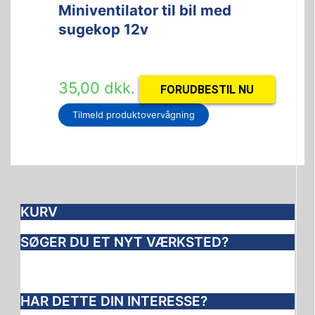
Miniventilator til bil med
sugekop 12v
35,00
dkk.
FORUDBESTIL NU
Tilmeld produktovervågning
KURV
SØGER DU ET NYT VÆRKSTED?
HAR DETTE DIN INTERESSE?