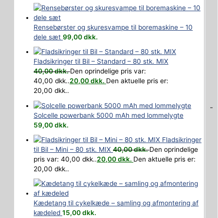
Rensebørster og skuresvampe til boremaskine – 10
dele sæt
99,00
dkk.
Fladsikringer til Bil – Standard – 80 stk. MIX
40,00
dkk.
Den oprindelige pris var:
40,00 dkk..
20,00
dkk.
Den aktuelle pris er:
20,00 dkk..
-
Solcelle powerbank 5000 mAh med lommelygte
59,00
dkk.
Fladsikringer
til Bil – Mini – 80 stk. MIX
40,00
dkk.
Den oprindelige
pris var: 40,00 dkk..
20,00
dkk.
Den aktuelle pris er:
20,00 dkk..
Kædetang til cykelkæde – samling og afmontering af
kædeled
15,00
dkk.