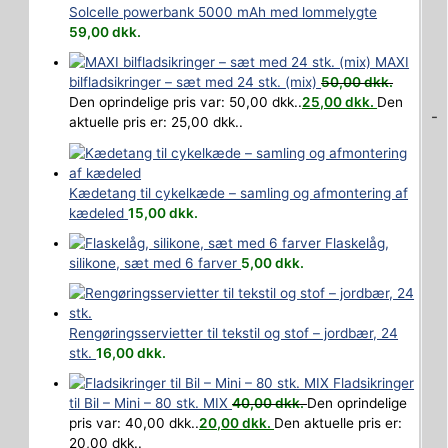
Solcelle powerbank 5000 mAh med lommelygte
59,00
dkk.
MAXI
bilfladsikringer – sæt med 24 stk. (mix)
50,00
dkk.
Den oprindelige pris var: 50,00 dkk..
25,00
dkk.
Den
-
aktuelle pris er: 25,00 dkk..
Kædetang til cykelkæde – samling og afmontering af
kædeled
15,00
dkk.
Flaskelåg,
silikone, sæt med 6 farver
5,00
dkk.
Rengøringsservietter til tekstil og stof – jordbær, 24
stk.
16,00
dkk.
Fladsikringer
til Bil – Mini – 80 stk. MIX
40,00
dkk.
Den oprindelige
pris var: 40,00 dkk..
20,00
dkk.
Den aktuelle pris er:
20,00 dkk..