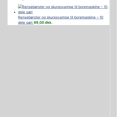
Rensebørster og skuresvampe til boremaskine – 10
dele sæt
99,00
dkk.