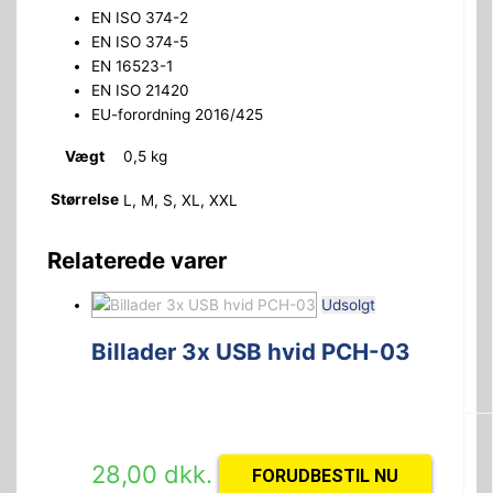
EN ISO 374-2
EN ISO 374-5
EN 16523-1
EN ISO 21420
EU-forordning 2016/425
Vægt
0,5 kg
Størrelse
L, M, S, XL, XXL
Relaterede varer
Udsolgt
Billader 3x USB hvid PCH-03
28,00
dkk.
FORUDBESTIL NU