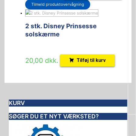
Tilmeld produktovervågning
2 stk. Disney Prinsesse
solskærme
20,00
dkk.
Tilføj til kurv
KURV
SØGER DU ET NYT VÆRKSTED?