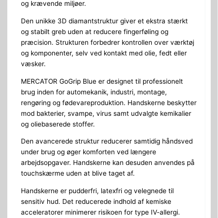
og krævende miljøer.
Den unikke 3D diamantstruktur giver et ekstra stærkt
og stabilt greb uden at reducere fingerføling og
præcision. Strukturen forbedrer kontrollen over værktøj
og komponenter, selv ved kontakt med olie, fedt eller
væsker.
MERCATOR GoGrip Blue er designet til professionelt
brug inden for automekanik, industri, montage,
rengøring og fødevareproduktion. Handskerne beskytter
mod bakterier, svampe, virus samt udvalgte kemikalier
og oliebaserede stoffer.
Den avancerede struktur reducerer samtidig håndsved
under brug og øger komforten ved længere
arbejdsopgaver. Handskerne kan desuden anvendes på
touchskærme uden at blive taget af.
Handskerne er pudderfri, latexfri og velegnede til
sensitiv hud. Det reducerede indhold af kemiske
acceleratorer minimerer risikoen for type IV-allergi.