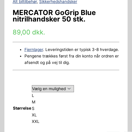
Alt biltilbehør
,
Sikkerhedshandsker
MERCATOR GoGrip Blue
nitrilhandsker 50 stk.
89,00
dkk.
Fjernlager
. Leveringstiden er typisk 3-8 hverdage.
Pengene trækkes først fra din konto når ordren er
afsendt og på vej til dig.
L
M
Størrelse
S
XL
XXL