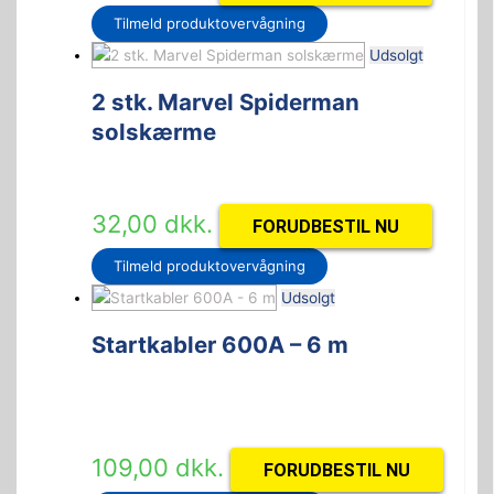
Tilmeld produktovervågning
Udsolgt
2 stk. Marvel Spiderman
solskærme
32,00
dkk.
FORUDBESTIL NU
Tilmeld produktovervågning
Udsolgt
Startkabler 600A – 6 m
109,00
dkk.
FORUDBESTIL NU