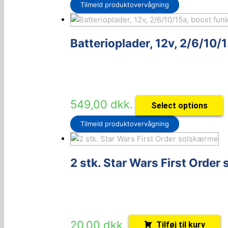
Tilmeld produktovervågning
Batterioplader, 12v, 2/6/10/
549,00
dkk.
Select options
Tilmeld produktovervågning
2 stk. Star Wars First Orde
20,00
dkk.
Tilføj til kurv