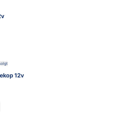
2v
olgt
gekop 12v