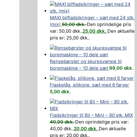
MAXI bilfladsikringer – sæt med 24 stk.
(mix)
50,00
dkk.
Den oprindelige pris
var: 50,00 dkk..
25,00
dkk.
Den aktuelle
pris er: 25,00 dkk..
Rensebørster og skuresvampe til
boremaskine – 10 dele sæt
99,00
dkk.
Flaskelåg, silikone, sæt med 6 farver
5,00
dkk.
Fladsikringer til Bil – Mini – 80 stk. MIX
40,00
dkk.
Den oprindelige pris var:
40,00 dkk..
20,00
dkk.
Den aktuelle
pris er: 20,00 dkk..