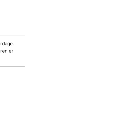
erdage.
dren er