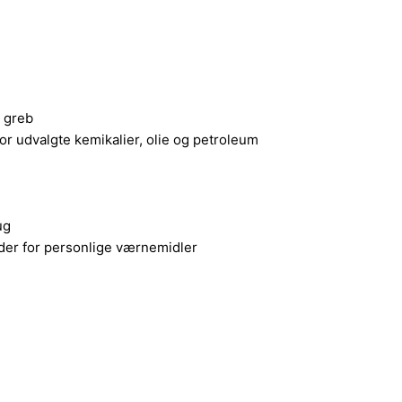
t greb
r udvalgte kemikalier, olie og petroleum
ug
der for personlige værnemidler