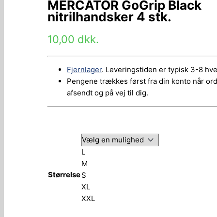
MERCATOR GoGrip Black
nitrilhandsker 4 stk.
10,00
dkk.
Fjernlager
. Leveringstiden er typisk 3-8 hv
Pengene trækkes først fra din konto når or
afsendt og på vej til dig.
L
M
Størrelse
S
XL
XXL