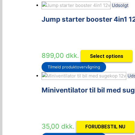
Udsolgt
Jump starter booster 4in1 1
899,00
dkk.
Select options
Tilmeld produktovervågning
Uds
Miniventilator til bil med su
35,00
dkk.
FORUDBESTIL NU