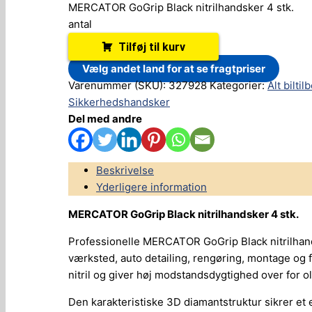
MERCATOR GoGrip Black nitrilhandsker 4 stk.
antal
Tilføj til kurv
Vælg andet land for at se fragtpriser
Varenummer (SKU):
327928
Kategorier:
Alt biltil
Sikkerhedshandsker
Del med andre
Beskrivelse
Yderligere information
MERCATOR GoGrip Black nitrilhandsker 4 stk.
Professionelle MERCATOR GoGrip Black nitrilhand
værksted, auto detailing, rengøring, montage og 
nitril og giver høj modstandsdygtighed over for ol
Den karakteristiske 3D diamantstruktur sikrer et e