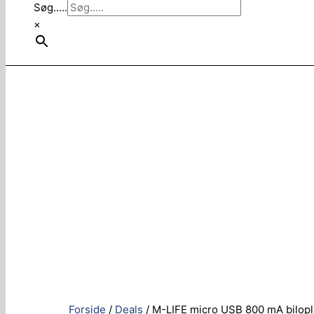
Søg.....
×
Forside
/
Deals
/ M-LIFE micro USB 800 mA bilop