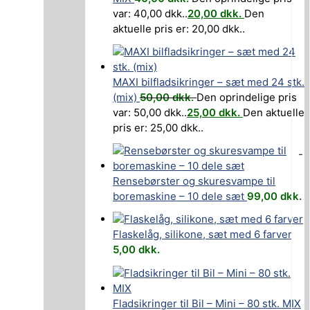
var: 40,00 dkk..
20,00
dkk.
Den
aktuelle pris er: 20,00 dkk..
MAXI bilfladsikringer – sæt med 24 stk.
(mix)
50,00
dkk.
Den oprindelige pris
var: 50,00 dkk..
25,00
dkk.
Den aktuelle
pris er: 25,00 dkk..
-
Rensebørster og skuresvampe til
boremaskine – 10 dele sæt
99,00
dkk.
Flaskelåg, silikone, sæt med 6 farver
5,00
dkk.
Fladsikringer til Bil – Mini – 80 stk. MIX