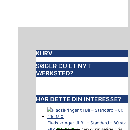
KURV
SØGER DU ET NYT
VÆRKSTED?
HAR DETTE DIN INTERESSE?
Fladsikringer til Bil – Standard – 80 stk.
MIX
40,00
dkk.
Den oprindelige pris