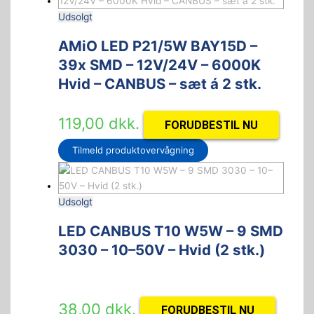
Udsolgt
AMiO LED P21/5W BAY15D –
39x SMD – 12V/24V – 6000K
Hvid – CANBUS – sæt á 2 stk.
119,00
dkk.
FORUDBESTIL NU
Tilmeld produktovervågning
Udsolgt
LED CANBUS T10 W5W – 9 SMD
3030 – 10–50V – Hvid (2 stk.)
38,00
dkk.
FORUDBESTIL NU