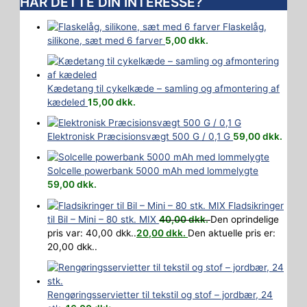
HAR DETTE DIN INTERESSE?
Flaskelåg,
silikone, sæt med 6 farver
5,00
dkk.
Kædetang til cykelkæde – samling og afmontering af
kædeled
15,00
dkk.
Elektronisk Præcisionsvægt 500 G / 0,1 G
59,00
dkk.
Solcelle powerbank 5000 mAh med lommelygte
59,00
dkk.
Fladsikringer
til Bil – Mini – 80 stk. MIX
40,00
dkk.
Den oprindelige
pris var: 40,00 dkk..
20,00
dkk.
Den aktuelle pris er:
20,00 dkk..
Rengøringsservietter til tekstil og stof – jordbær, 24