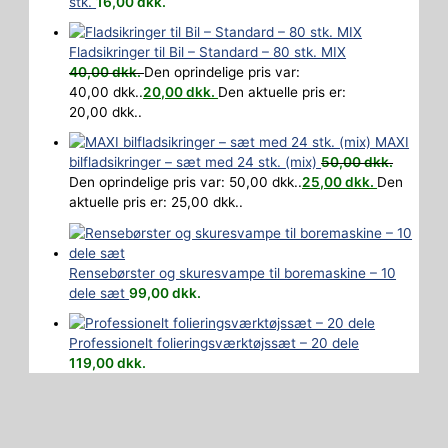
stk.
16,00
dkk.
Fladsikringer til Bil – Standard – 80 stk. MIX
40,00
dkk.
Den oprindelige pris var:
40,00 dkk..
20,00
dkk.
Den aktuelle pris er:
20,00 dkk..
MAXI
bilfladsikringer – sæt med 24 stk. (mix)
50,00
dkk.
Den oprindelige pris var: 50,00 dkk..
25,00
dkk.
Den
aktuelle pris er: 25,00 dkk..
Rensebørster og skuresvampe til boremaskine – 10
dele sæt
99,00
dkk.
Professionelt folieringsværktøjssæt – 20 dele
119,00
dkk.