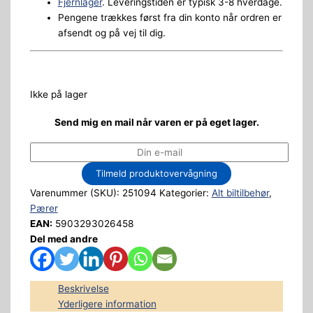
Fjernlager
. Leveringstiden er typisk 3-8 hverdage.
Pengene trækkes først fra din konto når ordren er
afsendt og på vej til dig.
Ikke på lager
Send mig en mail når varen er på eget lager.
Tilmeld produktovervågning
Varenummer (SKU):
251094
Kategorier:
Alt biltilbehør
,
Pærer
EAN:
5903293026458
Del med andre
Beskrivelse
Yderligere information