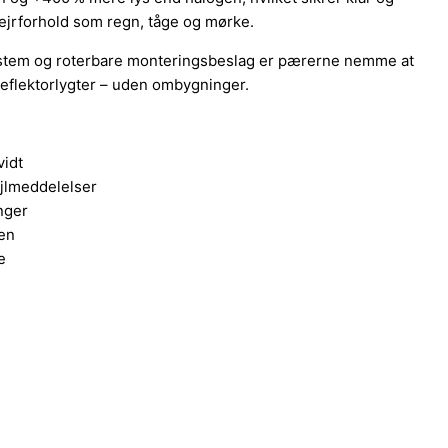
ejrforhold som regn, tåge og mørke.
esystem og roterbare monteringsbeslag er pærerne nemme at
 reflektorlygter – uden ombygninger.
vidt
jlmeddelelser
nger
gen
e