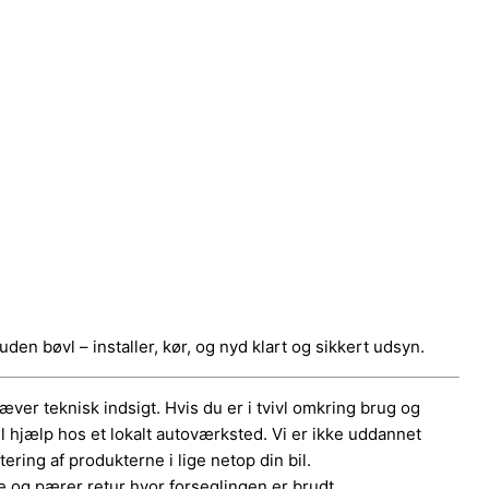
den bøvl – installer, kør, og nyd klart og sikkert udsyn.
er teknisk indsigt. Hvis du er i tvivl omkring brug og
el hjælp hos et lokalt autoværksted. Vi er ikke uddannet
ering af produkterne i lige netop din bil.
 og pærer retur hvor forseglingen er brudt.