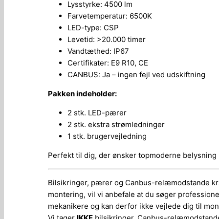
Lysstyrke: 4500 lm
Farvetemperatur: 6500K
LED-type: CSP
Levetid: >20.000 timer
Vandtæthed: IP67
Certifikater: E9 R10, CE
CANBUS: Ja – ingen fejl ved udskiftning
Pakken indeholder:
2 stk. LED-pærer
2 stk. ekstra strømledninger
1 stk. brugervejledning
Perfekt til dig, der ønsker topmoderne belysning u
Bilsikringer, pærer og Canbus-relæmodstande kræv
montering, vil vi anbefale at du søger profession
mekanikere og kan derfor ikke vejlede dig til mont
Vi tager
IKKE
bilsikringer, Canbus-relæmodstande