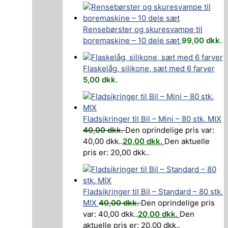
Rensebørster og skuresvampe til
boremaskine – 10 dele sæt
99,00
dkk.
Flaskelåg, silikone, sæt med 6 farver
5,00
dkk.
Fladsikringer til Bil – Mini – 80 stk. MIX
40,00
dkk.
Den oprindelige pris var:
40,00 dkk..
20,00
dkk.
Den aktuelle
pris er: 20,00 dkk..
Fladsikringer til Bil – Standard – 80 stk.
MIX
40,00
dkk.
Den oprindelige pris
var: 40,00 dkk..
20,00
dkk.
Den
aktuelle pris er: 20,00 dkk..