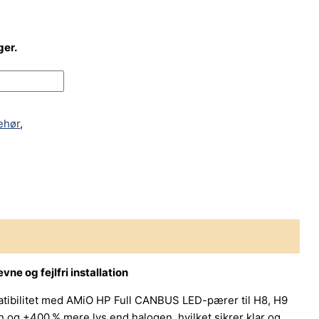
ger.
behør
,
e og fejlfri installation
atibilitet med AMiO HP Full CANBUS LED-pærer til H8, H9
 og +400 % mere lys end halogen, hvilket sikrer klar og