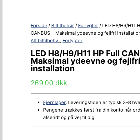
Forside
/
Biltilbehør
/
Forlygter
/ LED H8/H9/H11 H
CANBUS – Maksimal ydeevne og fejlfri installatio
Alt biltilbehør
,
Forlygter
LED H8/H9/H11 HP Full CA
Maksimal ydeevne og fejlfr
installation
269,00
dkk.
Fjernlager
. Leveringstiden er typisk 3-8 hv
Pengene trækkes først fra din konto når or
afsendt og på vej til dig.