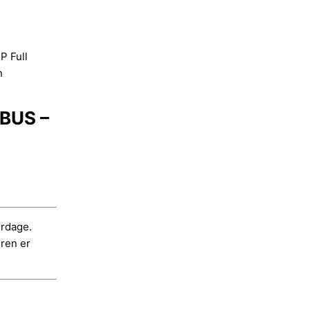
P Full
n
NBUS –
i
erdage.
dren er