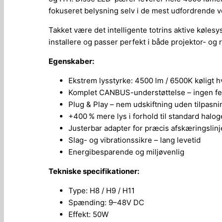
fokuseret belysning selv i de mest udfordrende v
Takket være det intelligente totrins aktive køl
installere og passer perfekt i både projektor- og
Egenskaber:
Ekstrem lysstyrke: 4500 lm / 6500K køligt h
Komplet CANBUS-understøttelse – ingen fe
Plug & Play – nem udskiftning uden tilpasni
+400 % mere lys i forhold til standard halo
Justerbar adapter for præcis afskæringslinj
Slag- og vibrationssikre – lang levetid
Energibesparende og miljøvenlig
Tekniske specifikationer:
Type: H8 / H9 / H11
Spænding: 9–48V DC
Effekt: 50W