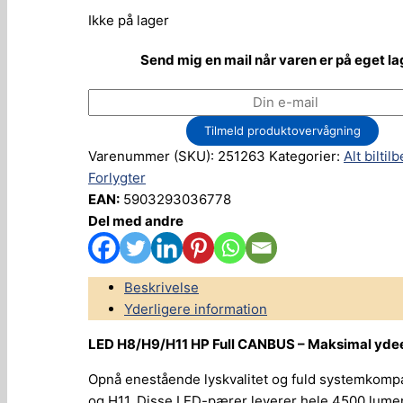
Ikke på lager
Send mig en mail når varen er på eget la
Tilmeld produktovervågning
Varenummer (SKU):
251263
Kategorier:
Alt biltil
Forlygter
EAN:
5903293036778
Del med andre
Beskrivelse
Yderligere information
LED H8/H9/H11 HP Full CANBUS – Maksimal ydeevn
Opnå enestående lyskvalitet og fuld systemkomp
og H11. Disse LED-pærer leverer hele 4500 lumen