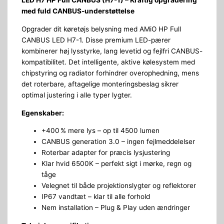
LED H7 HP Full CANBUS (H7-1) – Kraftig opgradering
med fuld CANBUS-understøttelse
Opgrader dit køretøjs belysning med AMiO HP Full
CANBUS LED H7-1. Disse premium LED-pærer
kombinerer høj lysstyrke, lang levetid og fejlfri CANBUS-
kompatibilitet. Det intelligente, aktive kølesystem med
chipstyring og radiator forhindrer overophedning, mens
det roterbare, aftagelige monteringsbeslag sikrer
optimal justering i alle typer lygter.
Egenskaber:
+400 % mere lys – op til 4500 lumen
CANBUS generation 3.0 – ingen fejlmeddelelser
Roterbar adapter for præcis lysjustering
Klar hvid 6500K – perfekt sigt i mørke, regn og
tåge
Velegnet til både projektionslygter og reflektorer
IP67 vandtæt – klar til alle forhold
Nem installation – Plug & Play uden ændringer