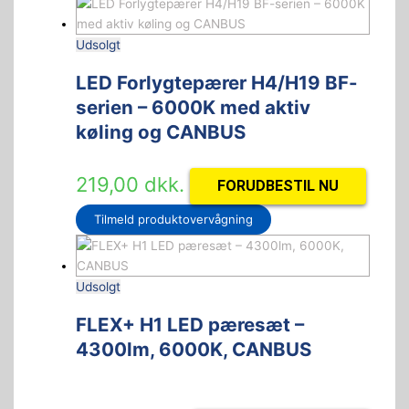
Udsolgt
LED Forlygtepærer H4/H19 BF-
serien – 6000K med aktiv
køling og CANBUS
219,00
dkk.
FORUDBESTIL NU
Tilmeld produktovervågning
Udsolgt
FLEX+ H1 LED pæresæt –
4300lm, 6000K, CANBUS