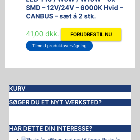
SMD – 12V/24V – 6000K Hvid –
CANBUS – sæt á 2 stk.
41,00
dkk.
FORUDBESTIL NU
Tilmeld produktovervågning
KURV
SØGER DU ET NYT VÆRKSTED?
HAR DETTE DIN INTERESSE?
Flaskelåg,