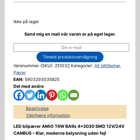
Ikke på lager
Send mig en mail når varen er på eget lager.
Tilmeld produktovervågning
Varenummer (SKU):
251032
Kategorier:
Alt biltilbehør
,
Pærer
EAN:
5903293035825
Del med andre
Beskrivelse
Yderligere information
LED bilpærer AMiO T4W BA9s 4×3030 SMD 12V/24V
CANBUS – Klar, moderne belysning uden fejl