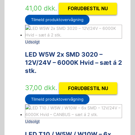
41,00
dkk.
FORUDBESTIL NU
Tilmeld produktovervågning
Udsolgt
LED W5W 2x SMD 3020 –
12V/24V – 6000K Hvid – sæt á 2
stk.
37,00
dkk.
FORUDBESTIL NU
Tilmeld produktovervågning
Udsolgt
LED T10 / W5W / W10W – 6x