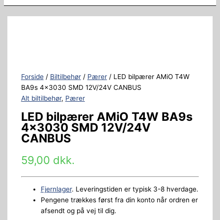
Forside
/
Biltilbehør
/
Pærer
/ LED bilpærer AMiO T4W
BA9s 4×3030 SMD 12V/24V CANBUS
Alt biltilbehør
,
Pærer
LED bilpærer AMiO T4W BA9s
4×3030 SMD 12V/24V
CANBUS
59,00
dkk.
Fjernlager
. Leveringstiden er typisk 3-8 hverdage.
Pengene trækkes først fra din konto når ordren er
afsendt og på vej til dig.