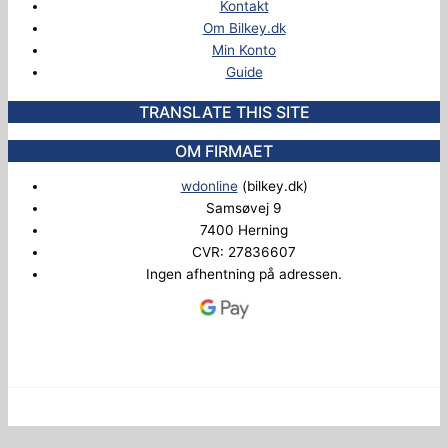
Kontakt
Om Bilkey.dk
Min Konto
Guide
TRANSLATE THIS SITE
OM FIRMAET
wdonline
(bilkey.dk)
Samsøvej 9
7400 Herning
CVR: 27836607
Ingen afhentning på adressen.
Copyright © 2026 Bilkey.dk