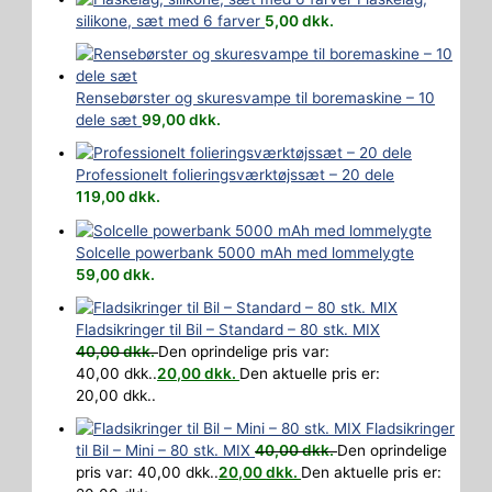
silikone, sæt med 6 farver
5,00
dkk.
Rensebørster og skuresvampe til boremaskine – 10
dele sæt
99,00
dkk.
Professionelt folieringsværktøjssæt – 20 dele
119,00
dkk.
Solcelle powerbank 5000 mAh med lommelygte
59,00
dkk.
Fladsikringer til Bil – Standard – 80 stk. MIX
40,00
dkk.
Den oprindelige pris var:
40,00 dkk..
20,00
dkk.
Den aktuelle pris er:
20,00 dkk..
Fladsikringer
til Bil – Mini – 80 stk. MIX
40,00
dkk.
Den oprindelige
pris var: 40,00 dkk..
20,00
dkk.
Den aktuelle pris er: