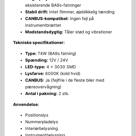
eksisterende BA9s-fatninger
Stabil drift:
Intet flimmer, øjeblikkelig tænding
CANBUS-kompatibel:
Ingen fejl på
instrumentbrættet
Modstandsdygtig:
Tåler stød og vibrationer
Tekniske specifikationer:
Type:
T4W (BA9s fatning)
Spænding:
12V / 24V
LED-type:
4 x 3030 SMD
Lysfarve:
6000K (kold hvid)
CANBUS:
Ja (fejlfrie i de fleste biler med
pæreovervågning)
Antal i pakning:
2 stk.
Anvendelse:
Positionslys
Nummerpladelys
Interiørbelysning
Instrumentbelysning