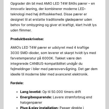
Opgrader din bil med AMiO LED T4W BA9s pærer – en
innovativ løsning, der kombinerer moderne LED-
teknologi med høj driftssikkerhed. Disse pærer er
designet til at erstatte traditionelle glødepærer uden
behov for ombygning og giver et kraftigt, klart hvidt lys
uden flimmer.
Produktbeskrivelse:
AMiO’s LED T4W pærer er udstyret med 4 kraftige
3030 SMD-dioder, som leverer et skarpt hvidt lys med
farvetemperatur på 6000K. Takket være den
integrerede CANBUS-kompatibilitet undgår du
fejlmeldinger i biler med pæreovervågning. Det gør dem
ideelle til moderne biler med avanceret elektronik.
Fordele:
Lang levetid:
Op til 50.000 timers drift
Energibesparende:
Lavere strømforbrug end
halogenpærer
Plug & play installation:
Passer direkte i