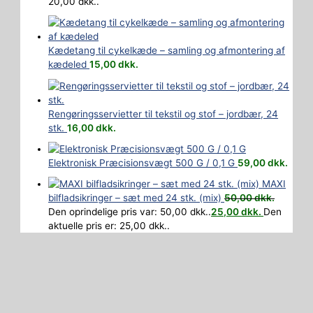
20,00 dkk..
Kædetang til cykelkæde – samling og afmontering af
kædeled
15,00
dkk.
Rengøringsservietter til tekstil og stof – jordbær, 24
stk.
16,00
dkk.
Elektronisk Præcisionsvægt 500 G / 0,1 G
59,00
dkk.
MAXI
bilfladsikringer – sæt med 24 stk. (mix)
50,00
dkk.
Den oprindelige pris var: 50,00 dkk..
25,00
dkk.
Den
aktuelle pris er: 25,00 dkk..