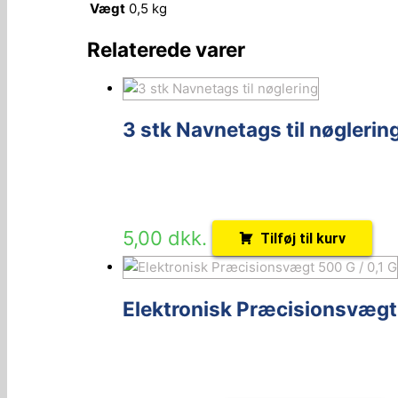
Vægt
0,5 kg
Relaterede varer
3 stk Navnetags til nøglerin
5,00
dkk.
Tilføj til kurv
Elektronisk Præcisionsvægt 