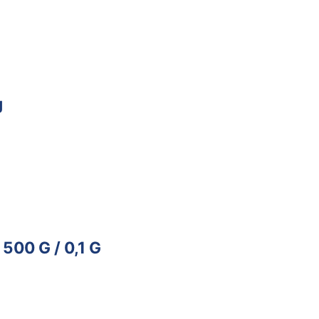
g
500 G / 0,1 G