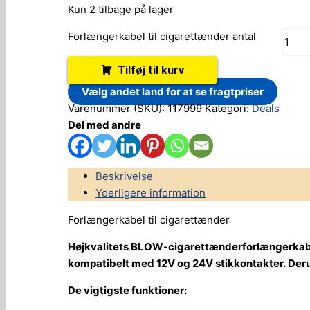
Kun 2 tilbage på lager
Forlængerkabel til cigarettænder antal
Tilføj til kurv
Vælg andet land for at se fragtpriser
Varenummer (SKU):
117999
Kategori:
Deals
Del med andre
Beskrivelse
Yderligere information
Forlængerkabel til cigarettænder
Højkvalitets BLOW-cigarettænderforlængerkabel ti
kompatibelt med 12V og 24V stikkontakter. Deru
De vigtigste funktioner: