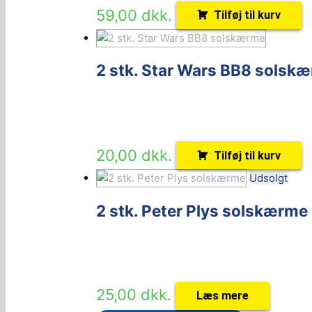
59,00
dkk.
Tilføj til kurv
2 stk. Star Wars BB8 solsk
20,00
dkk.
Tilføj til kurv
Udsolgt
2 stk. Peter Plys solskærme
25,00
dkk.
Læs mere