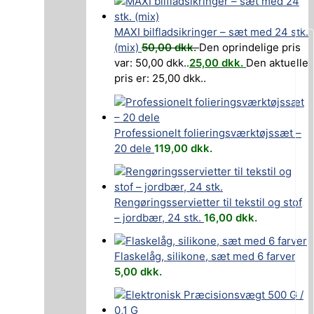
MAXI bilfladsikringer – sæt med 24 stk.
(mix)
50,00
dkk.
Den oprindelige pris
var: 50,00 dkk..
25,00
dkk.
Den aktuelle
pris er: 25,00 dkk..
Professionelt folieringsværktøjssæt –
20 dele
119,00
dkk.
Rengøringsservietter til tekstil og stof
– jordbær, 24 stk.
16,00
dkk.
Flaskelåg, silikone, sæt med 6 farver
5,00
dkk.