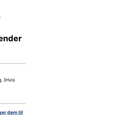
r
tænder
. (Hvis
ger dem til