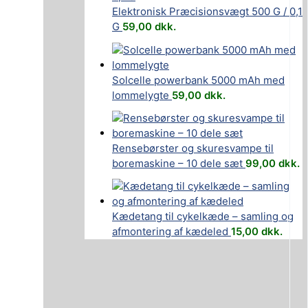
Elektronisk Præcisionsvægt 500 G / 0,1
G
59,00
dkk.
Solcelle powerbank 5000 mAh med
lommelygte
59,00
dkk.
Rensebørster og skuresvampe til
boremaskine – 10 dele sæt
99,00
dkk.
Kædetang til cykelkæde – samling og
afmontering af kædeled
15,00
dkk.