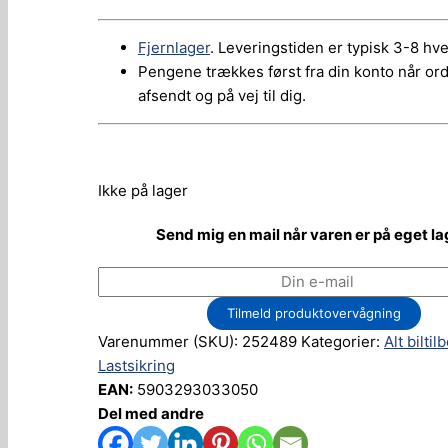
Fjernlager
. Leveringstiden er typisk 3-8 hv
Pengene trækkes først fra din konto når or
afsendt og på vej til dig.
Ikke på lager
Send mig en mail når varen er på eget la
Tilmeld produktovervågning
Varenummer (SKU):
252489
Kategorier:
Alt biltil
Lastsikring
EAN:
5903293033050
Del med andre