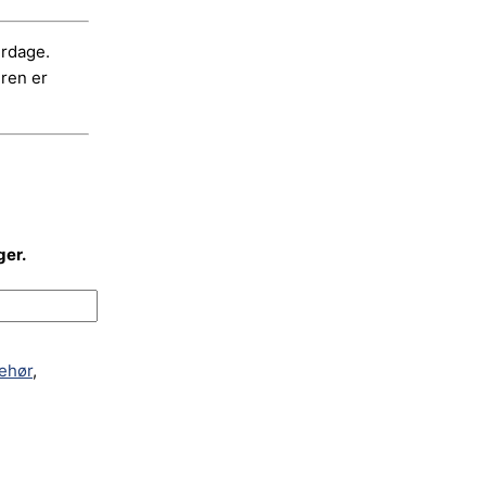
erdage.
dren er
ger.
behør
,