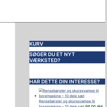
KURV
SØGER DU ET NYT
VÆRKSTED?
HAR DETTE DIN INTERESSE?
Rensebørster og skuresvampe til
boremaskine – 10 dele sæt
99,00
dkk.