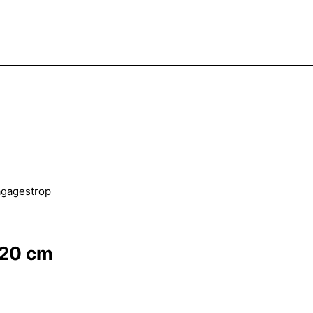
bagagestrop
120 cm