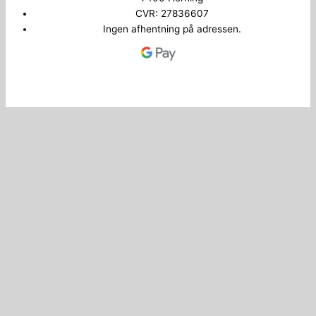
CVR: 27836607
Ingen afhentning på adressen.
Copyright © 2026 Bilkey.dk
Administrer samtykke
0
Din kurv
Din kurv er tom
Shop videre
Fortsæt med at handle