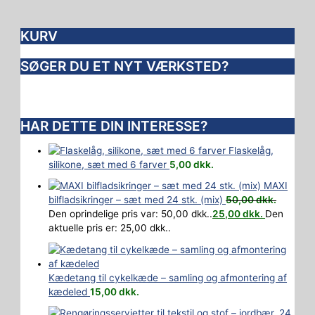
KURV
SØGER DU ET NYT VÆRKSTED?
HAR DETTE DIN INTERESSE?
Flaskelåg,
silikone, sæt med 6 farver
5,00
dkk.
MAXI
bilfladsikringer – sæt med 24 stk. (mix)
50,00
dkk.
Den oprindelige pris var: 50,00 dkk..
25,00
dkk.
Den
aktuelle pris er: 25,00 dkk..
Kædetang til cykelkæde – samling og afmontering af
kædeled
15,00
dkk.