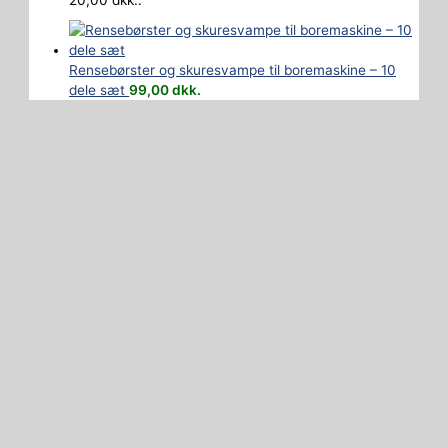
20,00 dkk..
Rensebørster og skuresvampe til boremaskine – 10
dele sæt
99,00
dkk.