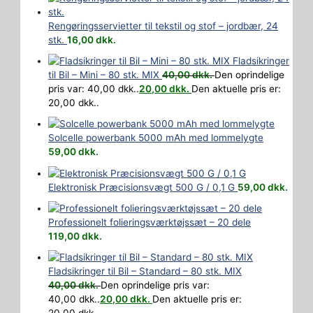
Rengøringsservietter til tekstil og stof – jordbær, 24
stk.
16,00
dkk.
Fladsikringer
til Bil – Mini – 80 stk. MIX
40,00
dkk.
Den oprindelige
pris var: 40,00 dkk..
20,00
dkk.
Den aktuelle pris er:
20,00 dkk..
Solcelle powerbank 5000 mAh med lommelygte
59,00
dkk.
Elektronisk Præcisionsvægt 500 G / 0,1 G
59,00
dkk.
Professionelt folieringsværktøjssæt – 20 dele
119,00
dkk.
Fladsikringer til Bil – Standard – 80 stk. MIX
40,00
dkk.
Den oprindelige pris var:
40,00 dkk..
20,00
dkk.
Den aktuelle pris er: