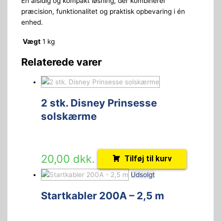
En alsidig og kompakt løsning, der kombinerer
præcision, funktionalitet og praktisk opbevaring i én
enhed.
Vægt
1 kg
Relaterede varer
2 stk. Disney Prinsesse
solskærme
20,00
dkk.
Tilføj til kurv
Udsolgt
Startkabler 200A – 2,5 m