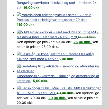
Rengøringsservietter til tekstil og stof – jordbær, 24
stk.
16,00
dkk.
Professionelt folieringsværktøjssæt – 20 dele
119,00
dkk.
MAXI
bilfladsikringer – sæt med 24 stk. (mix)
50,00
dkk.
Den oprindelige pris var: 50,00 dkk..
25,00
dkk.
Den
aktuelle pris er: 25,00 dkk..
Flaskelåg,
silikone, sæt med 6 farver
5,00
dkk.
Kædetang til cykelkæde – samling og afmontering af
kædeled
15,00
dkk.
Fladsikringer
til Bil – Mini – 80 stk. MIX
40,00
dkk.
Den oprindelige
pris var: 40,00 dkk..
20,00
dkk.
Den aktuelle pris er:
20,00 dkk..