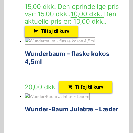
15,00
dkk.
Den oprindelige pris
var: 15,00 dkk..
10,00
dkk.
Den
aktuelle pris er: 10,00 dkk..
Tilføj til kurv
Wunderbaum – flaske kokos
4,5ml
20,00
dkk.
Tilføj til kurv
Wunder-Baum Juletræ – Læder