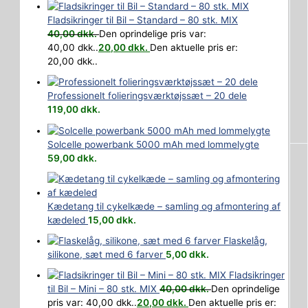
Fladsikringer til Bil – Standard – 80 stk. MIX
40,00
dkk.
Den oprindelige pris var:
40,00 dkk..
20,00
dkk.
Den aktuelle pris er:
20,00 dkk..
Professionelt folieringsværktøjssæt – 20 dele
119,00
dkk.
Solcelle powerbank 5000 mAh med lommelygte
59,00
dkk.
Kædetang til cykelkæde – samling og afmontering af
kædeled
15,00
dkk.
Flaskelåg,
silikone, sæt med 6 farver
5,00
dkk.
Fladsikringer
til Bil – Mini – 80 stk. MIX
40,00
dkk.
Den oprindelige
pris var: 40,00 dkk..
20,00
dkk.
Den aktuelle pris er: