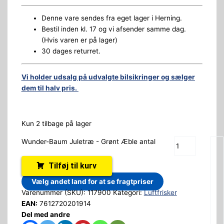
Denne vare sendes fra eget lager i Herning.
Bestil inden kl. 17 og vi afsender samme dag.
(Hvis varen er på lager)
30 dages returret.
Vi holder udsalg på udvalgte bilsikringer og sælger
dem til halv pris.
Kun 2 tilbage på lager
Wunder-Baum Juletræ - Grønt Æble antal
Tilføj til kurv
Vælg andet land for at se fragtpriser
Varenummer (SKU):
117900
Kategori:
Luftfrisker
EAN:
7612720201914
Del med andre