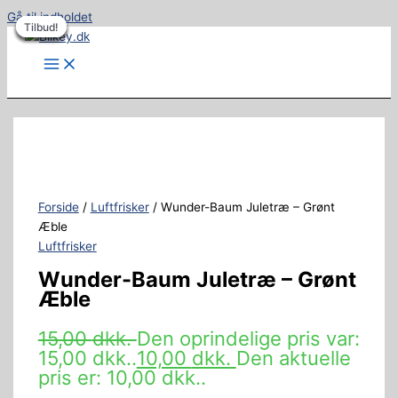
Gå til indholdet
Tilbud!
Tilbud!
Tilbud!
Tilbud!
Tilbud!
Tilbud!
Tilbud!
Forside
/
Luftfrisker
/ Wunder-Baum Juletræ – Grønt
Æble
Luftfrisker
Wunder-Baum Juletræ – Grønt
Æble
15,00
dkk.
Den oprindelige pris var:
15,00 dkk..
10,00
dkk.
Den aktuelle
pris er: 10,00 dkk..