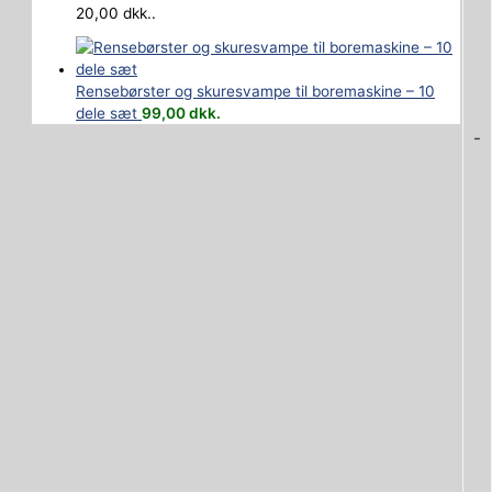
20,00 dkk..
Rensebørster og skuresvampe til boremaskine – 10
dele sæt
99,00
dkk.
-