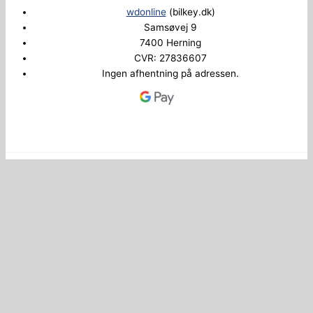
wdonline
(bilkey.dk)
Samsøvej 9
7400 Herning
CVR: 27836607
Ingen afhentning på adressen.
Copyright © 2026 Bilkey.dk
Administrer samtykke
0
Din kurv