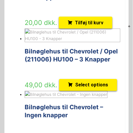
20,00
dkk.
Tilføj til kurv
+
Bilnøglehus til Chevrolet / Opel
(211006) HU100 – 3 Knapper
49,00
dkk.
Select options
Bilnøglehus til Chevrolet –
Ingen knapper