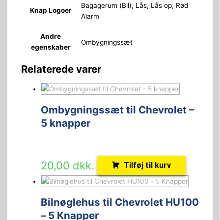
Bagagerum (Bil), Lås, Lås op, Rød
Knap Logoer
Alarm
Andre
Ombygningssæt
egenskaber
Relaterede varer
Ombygningssæt til Chevrolet –
5 knapper
20,00
dkk.
Tilføj til kurv
Bilnøglehus til Chevrolet HU100
– 5 Knapper