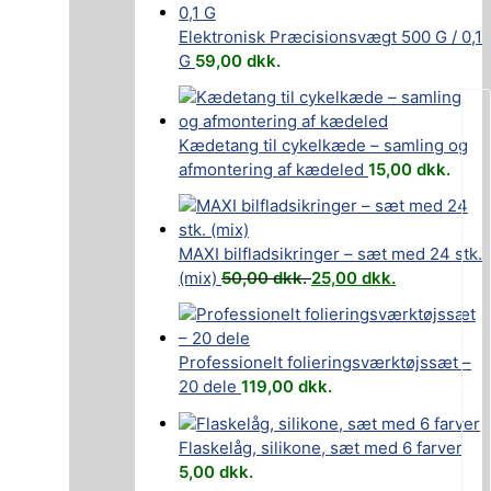
Elektronisk Præcisionsvægt 500 G / 0,1
G
59,00
dkk.
Kædetang til cykelkæde – samling og
afmontering af kædeled
15,00
dkk.
MAXI bilfladsikringer – sæt med 24 stk.
(mix)
50,00
dkk.
25,00
dkk.
Professionelt folieringsværktøjssæt –
20 dele
119,00
dkk.
Flaskelåg, silikone, sæt med 6 farver
5,00
dkk.