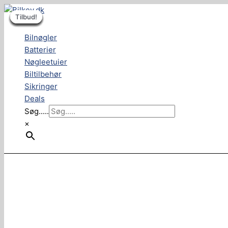
Den
Den
Den
Den
Den
Den
Den
Den
Den
Den
Gå
MIDIVAL
oprindelige
oprindelige
oprindelige
oprindelige
oprindelige
aktuelle
aktuelle
aktuelle
aktuelle
aktuell
Tilbud!
Tilbud!
Tilbud!
Tilbud!
Tilbud!
Tilbud!
Tilbud!
Tilbud!
Tilbud!
til
fladsikringer
pris
pris
pris
pris
pris
pris
pris
pris
pris
pris
indholdet
70A
Bilnøgler
var:
var:
var:
var:
var:
er:
er:
er:
er:
er:
(2
Batterier
26,00 dkk..
20,00 dkk..
20,00 dkk..
20,00 dkk..
40,00 dkk..
13,00 dkk..
10,00 dk
10,00 dk
10,00 dk
20,00 d
stk)
Nøgleetuier
antal
Biltilbehør
Sikringer
Deals
Søg.....
×