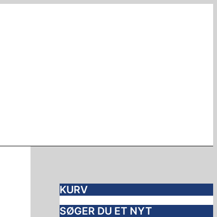
D
D
D
D
D
D
e
e
e
e
e
e
n
n
n
n
n
n
o
o
o
a
a
a
p
p
p
k
k
k
r
r
r
t
t
t
i
i
i
u
u
u
n
n
n
e
e
e
d
d
d
l
l
l
e
e
e
l
l
l
l
l
l
e
e
e
i
i
i
p
p
p
g
g
g
r
r
r
e
e
e
i
i
i
p
p
p
s
s
s
r
r
r
e
e
e
i
i
i
r
r
r
s
s
s
:
:
:
KURV
v
v
v
2
2
2
a
a
a
0
0
5
SØGER DU ET NYT