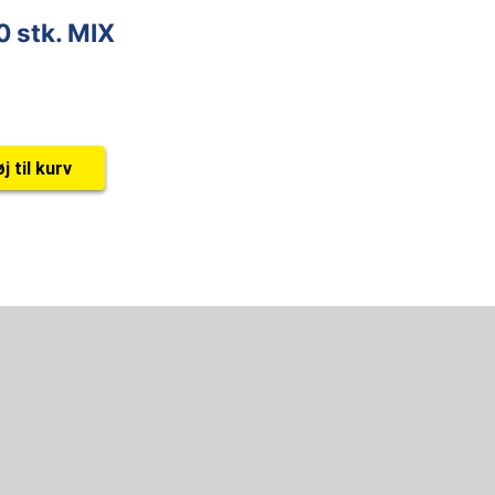
80 stk. MIX
øj til kurv