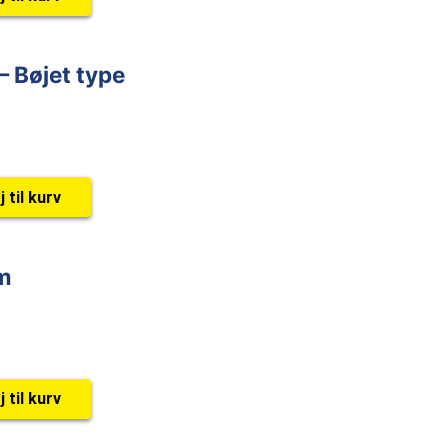
 Bøjet type
j til kurv
m
j til kurv