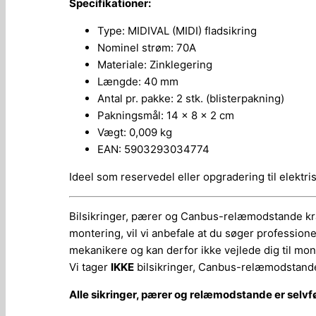
Specifikationer:
Type: MIDIVAL (MIDI) fladsikring
Nominel strøm: 70A
Materiale: Zinklegering
Længde: 40 mm
Antal pr. pakke: 2 stk. (blisterpakning)
Pakningsmål: 14 x 8 x 2 cm
Vægt: 0,009 kg
EAN: 5903293034774
Ideel som reservedel eller opgradering til elektri
Bilsikringer, pærer og Canbus-relæmodstande kræv
montering, vil vi anbefale at du søger profession
mekanikere og kan derfor ikke vejlede dig til mont
Vi tager
IKKE
bilsikringer, Canbus-relæmodstande
Alle sikringer, pærer og relæmodstande er selvf