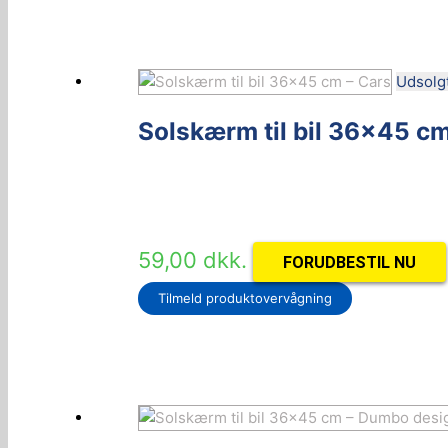
Udsolg
Solskærm til bil 36×45 cm
59,00
dkk.
FORUDBESTIL NU
Tilmeld produktovervågning