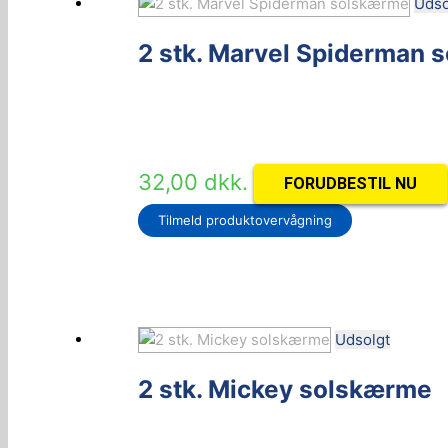
Udso
2 stk. Marvel Spiderman 
32,00
dkk.
FORUDBESTIL NU
Tilmeld produktovervågning
Udsolgt
2 stk. Mickey solskærme