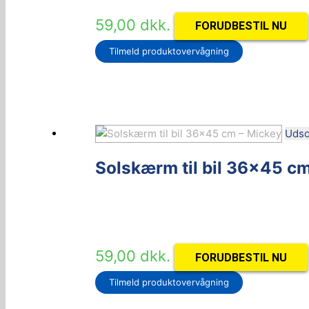
59,00
dkk.
FORUDBESTIL NU
Tilmeld produktovervågning
Udso
Solskærm til bil 36×45 c
59,00
dkk.
FORUDBESTIL NU
Tilmeld produktovervågning