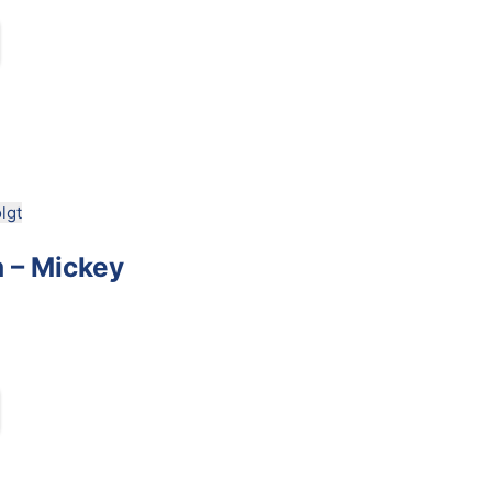
lgt
m – Mickey