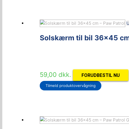
U
Solskærm til bil 36×45 cm
59,00
dkk.
FORUDBESTIL NU
Tilmeld produktovervågning