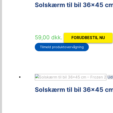
Solskærm til bil 36×45 c
59,00
dkk.
FORUDBESTIL NU
Tilmeld produktovervågning
Ud
Solskærm til bil 36×45 cm