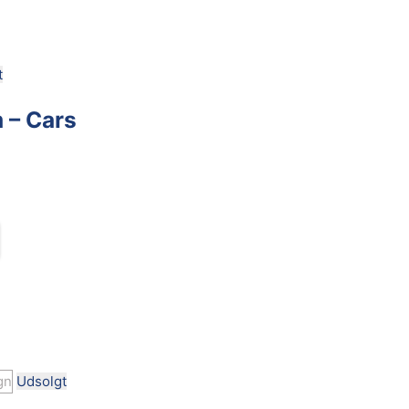
t
 – Cars
Udsolgt