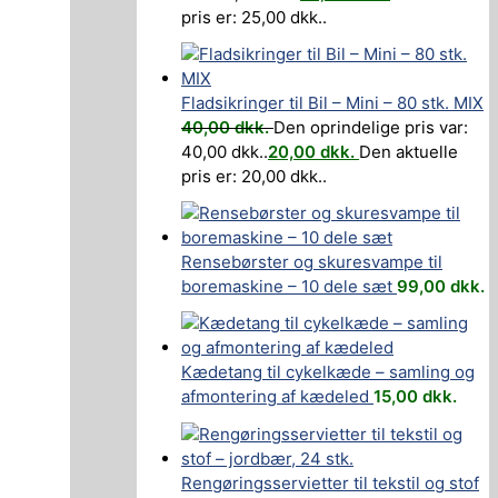
pris er: 25,00 dkk..
Fladsikringer til Bil – Mini – 80 stk. MIX
40,00
dkk.
Den oprindelige pris var:
40,00 dkk..
20,00
dkk.
Den aktuelle
pris er: 20,00 dkk..
Rensebørster og skuresvampe til
boremaskine – 10 dele sæt
99,00
dkk.
Kædetang til cykelkæde – samling og
afmontering af kædeled
15,00
dkk.
Rengøringsservietter til tekstil og stof