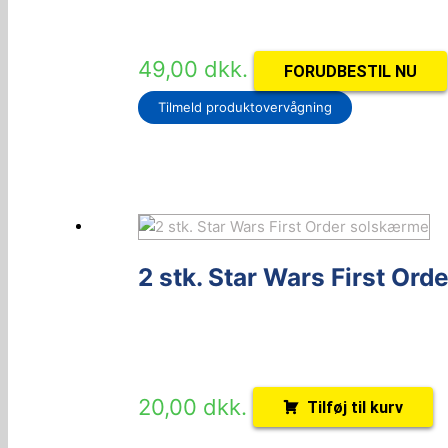
49,00
dkk.
FORUDBESTIL NU
Tilmeld produktovervågning
2 stk. Star Wars First Or
20,00
dkk.
Tilføj til kurv