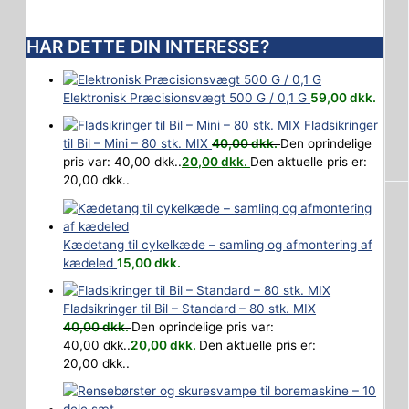
HAR DETTE DIN INTERESSE?
Elektronisk Præcisionsvægt 500 G / 0,1 G
59,00
dkk.
Fladsikringer
til Bil – Mini – 80 stk. MIX
40,00
dkk.
Den oprindelige
pris var: 40,00 dkk..
20,00
dkk.
Den aktuelle pris er:
20,00 dkk..
Kædetang til cykelkæde – samling og afmontering af
kædeled
15,00
dkk.
Fladsikringer til Bil – Standard – 80 stk. MIX
40,00
dkk.
Den oprindelige pris var:
40,00 dkk..
20,00
dkk.
Den aktuelle pris er:
20,00 dkk..