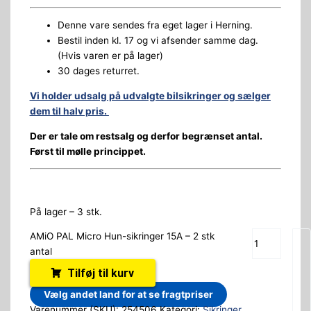
Denne vare sendes fra eget lager i Herning.
Bestil inden kl. 17 og vi afsender samme dag.
(Hvis varen er på lager)
30 dages returret.
Vi holder udsalg på udvalgte bilsikringer og sælger
dem til halv pris.
Der er tale om restsalg og derfor begrænset antal.
Først til mølle princippet.
På lager – 3 stk.
AMiO PAL Micro Hun-sikringer 15A – 2 stk
antal
Tilføj til kurv
Vælg andet land for at se fragtpriser
Varenummer (SKU):
254506
Kategori:
Sikringer