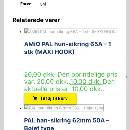
Farve
Grå
Relaterede varer
AMiO PAL hun-sikring 65A – 1
stk (MAXI HOOK)
20,00
dkk.
Den oprindelige pris
+
var: 20,00 dkk..
10,00
dkk.
Den
aktuelle pris er: 10,00 dkk..
Tilføj til kurv
PAL han-sikring 62mm 50A –
Bøjet type