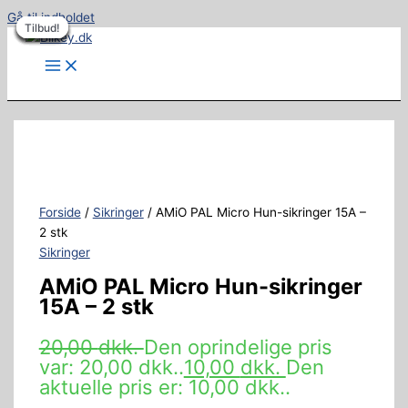
Gå til indholdet
Tilbud!
Tilbud!
Tilbud!
Tilbud!
Tilbud!
Tilbud!
Tilbud!
Tilbud!
Tilbud!
Forside
/
Sikringer
/ AMiO PAL Micro Hun-sikringer 15A –
2 stk
Sikringer
AMiO PAL Micro Hun-sikringer
15A – 2 stk
20,00
dkk.
Den oprindelige pris
var: 20,00 dkk..
10,00
dkk.
Den
aktuelle pris er: 10,00 dkk..