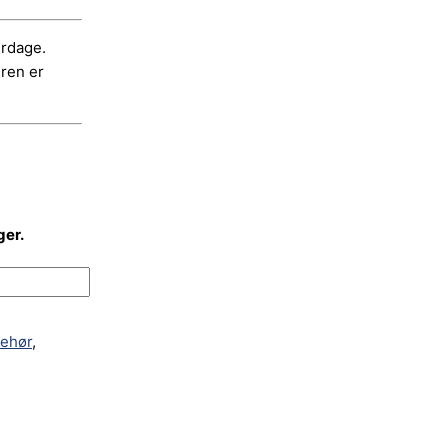
erdage.
dren er
ger.
lbehør
,