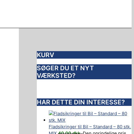
KURV
SØGER DU ET NYT
VÆRKSTED?
HAR DETTE DIN INTERESSE?
Fladsikringer til Bil – Standard – 80 stk.
MIX
40,00
dkk.
Den oprindelige pris