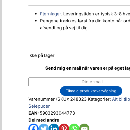
Fjernlager
. Leveringstiden er typisk 3-8 hv
Pengene trækkes først fra din konto når or
afsendt og på vej til dig.
Ikke på lager
Send mig en mail når varen er på eget la
Tilmeld produktovervågning
Varenummer (SKU):
248323
Kategorier:
Alt bilti
Selepuder
EAN:
5903293044773
Del med andre