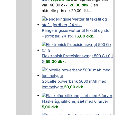
var: 40,00 dkk..
20,00
dkk.
Den
aktuelle pris er: 20,00 dkk..
Rengøringsservietter til tekstil og stof
– jordbær, 24 stk.
16,00
dkk.
Elektronisk Præcisionsvægt 500 G / 0,1
G
59,00
dkk.
Solcelle powerbank 5000 mAh med
lommelygte
59,00
dkk.
Flaskelåg, silikone, sæt med 6 farver
5,00
dkk.