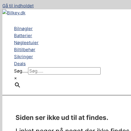
Gå til indholdet
Bilnøgler
Batterier
Nøgleetuier
Biltilbehør
Sikringer
Deals
Søg.....
×
Siden ser ikke ud til at findes.
Linket peger på noget der ikke findes