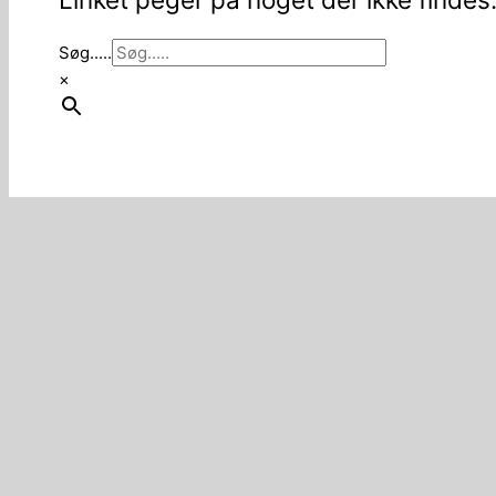
Søg.....
×