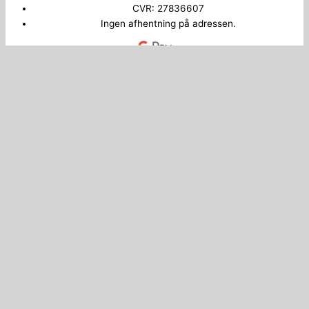
CVR: 27836607
Ingen afhentning på adressen.
Copyright © 2026 Bilkey.dk
Administrer samtykke
0
Din kurv
Din kurv er tom
Shop videre
Fortsæt med at handle