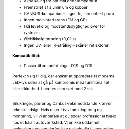
Aktiv køling for optimal driftstemperatur
Fremstillet af aluminium og kobber
CANBUS-kompatibel – ingen fejl om defekt pære
Ingen radiointerferens (FM og CB)
Høj levetid og modstandsdygtighed over for
rystelser
Øjeblikkelig tænding (0,01 s)
Ingen UV- eller IR-stråling – skåner reflektorer
Kompatibilitet:
Passer til xenonfatninger D1S og D1R
Perfekt valg til dig, der ønsker at opgradere til moderne
LED-lys uden at gå på kompromis med funktionalitet
eller sikkerhed. Leveres som sæt med 2 stk.
Bilsikringer, pærer og Canbus-relæmodstande kræver
teknisk indsigt. Hvis du er i tvivl omkring brug og
montering, vil vi anbefale at du søger professionel hjælp
hos et lokalt autoværksted. Vi er ikke uddannet
mekanikere og kan derfor ikke vejlede dig til montering