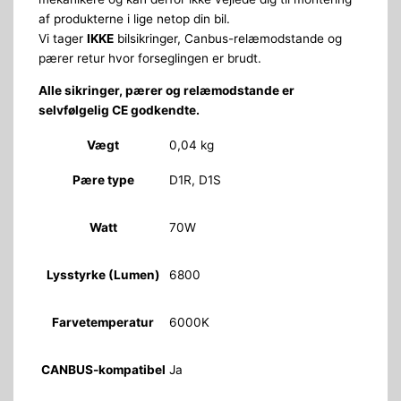
af produkterne i lige netop din bil.
Vi tager
IKKE
bilsikringer, Canbus-relæmodstande og
pærer retur hvor forseglingen er brudt.
Alle sikringer, pærer og relæmodstande er
selvfølgelig CE godkendte.
Vægt
0,04 kg
Pære type
D1R, D1S
Watt
70W
Lysstyrke (Lumen)
6800
Farvetemperatur
6000K
CANBUS-kompatibel
Ja