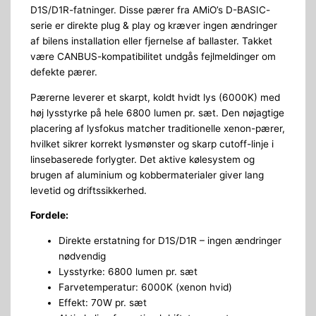
D1S/D1R-fatninger. Disse pærer fra AMiO’s D-BASIC-
serie er direkte plug & play og kræver ingen ændringer
af bilens installation eller fjernelse af ballaster. Takket
være CANBUS-kompatibilitet undgås fejlmeldinger om
defekte pærer.
Pærerne leverer et skarpt, koldt hvidt lys (6000K) med
høj lysstyrke på hele 6800 lumen pr. sæt. Den nøjagtige
placering af lysfokus matcher traditionelle xenon-pærer,
hvilket sikrer korrekt lysmønster og skarp cutoff-linje i
linsebaserede forlygter. Det aktive kølesystem og
brugen af aluminium og kobbermaterialer giver lang
levetid og driftssikkerhed.
Fordele:
Direkte erstatning for D1S/D1R – ingen ændringer
nødvendig
Lysstyrke: 6800 lumen pr. sæt
Farvetemperatur: 6000K (xenon hvid)
Effekt: 70W pr. sæt