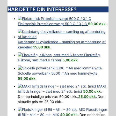
HAR DETTE DIN INTERESSE?
Elektronisk Præcisionsvægt 500 G / 0,1 G
59,00
dkk.
Kædetang til cykelkæde – samling og afmontering af
kædeled
15,00
dkk.
Flaskelåg,
silikone, sæt med 6 farver
5,00
dkk.
Solcelle powerbank 5000 mAh med lommelygte
59,00
dkk.
MAXI
bilfladsikringer – sæt med 24 stk. (mix)
50,00
dkk.
Den oprindelige pris var: 50,00 dkk..
25,00
dkk.
Den
aktuelle pris er: 25,00 dkk..
Fladsikringer
til Bil – Mini – 80 stk. MIX
40,00
dkk.
Den oprindelige