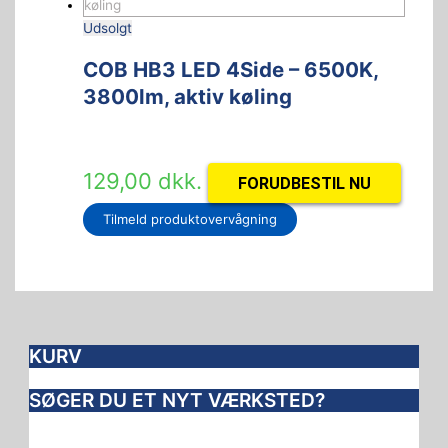
Udsolgt
COB HB3 LED 4Side – 6500K,
3800lm, aktiv køling
129,00
dkk.
FORUDBESTIL NU
Tilmeld produktovervågning
KURV
SØGER DU ET NYT VÆRKSTED?