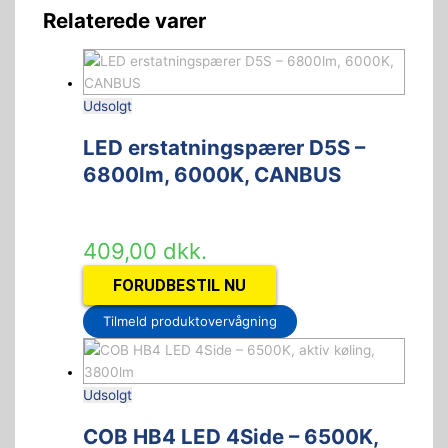
Relaterede varer
Udsolgt
LED erstatningspærer D5S –
6800lm, 6000K, CANBUS
409,00
dkk.
FORUDBESTIL NU
Tilmeld produktovervågning
Udsolgt
COB HB4 LED 4Side – 6500K,