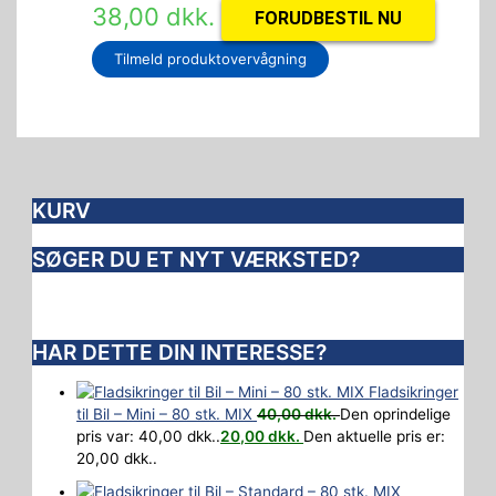
38,00
dkk.
FORUDBESTIL NU
Tilmeld produktovervågning
KURV
SØGER DU ET NYT VÆRKSTED?
HAR DETTE DIN INTERESSE?
Fladsikringer
til Bil – Mini – 80 stk. MIX
40,00
dkk.
Den oprindelige
pris var: 40,00 dkk..
20,00
dkk.
Den aktuelle pris er:
20,00 dkk..