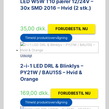
LED W5W T10 pærer 12/24V –
30x SMD 2016 – Hvid (2 stk.)
35,00
dkk.
FORUDBESTIL NU
Tilmeld produktovervågning
Udsolgt
2-i-1 LED DRL & Blinklys –
PY21W / BAU15S – Hvid &
Orange
169,00
dkk.
FORUDBESTIL NU
Tilmeld produktovervågning