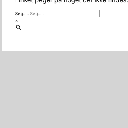
Søg.....
×