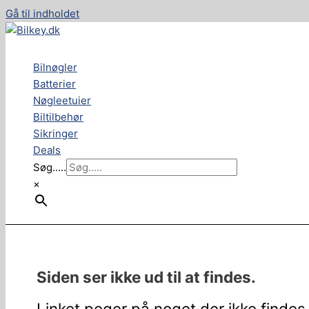
Gå til indholdet
Bilnøgler
Batterier
Nøgleetuier
Biltilbehør
Sikringer
Deals
Søg.....
×
Siden ser ikke ud til at findes.
Linket peger på noget der ikke findes